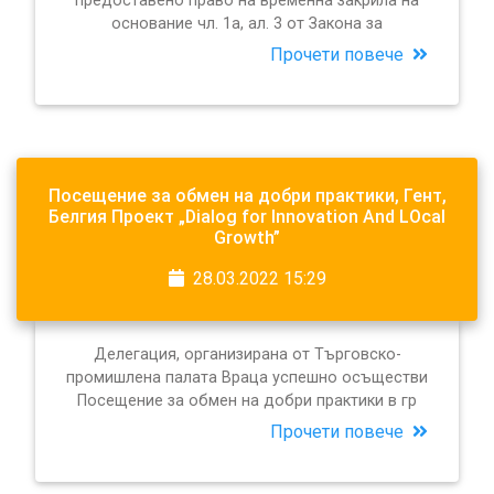
предоставено право на временна закрила на
основание чл. 1а, ал. 3 от Закона за
Прочети повече
Посещение за обмен на добри практики, Гент,
Белгия Проект „Dialog for Innovation And LOcal
Growth”
28.03.2022 15:29
Делегация, организирана от Търговско-
промишлена палата Враца успешно осъществи
Посещение за обмен на добри практики в гр
Прочети повече