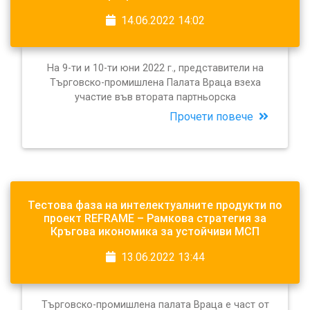
14.06.2022 14:02
На 9-ти и 10-ти юни 2022 г., представители на
Търговско-промишлена Палата Враца взеха
участие във втората партньорска
Прочети повече
Тестова фаза на интелектуалните продукти по
проект REFRAME – Рамкова стратегия за
Кръгова икономика за устойчиви МСП
13.06.2022 13:44
Търговско-промишлена палата Враца е част от