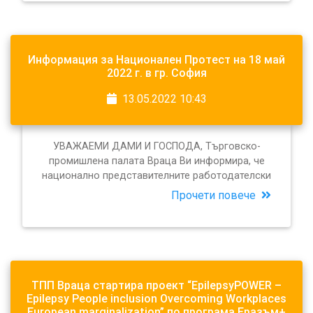
Информация за Национален Протест на 18 май
2022 г. в гр. София
13.05.2022 10:43
УВАЖАЕМИ ДАМИ И ГОСПОДА, Tърговско-
промишлена палата Враца Ви информира, че
национално представителните работодателски
Прочети повече
ТПП Враца стартира проект “EpilepsyPOWER –
Epilepsy People inclusion Overcoming Workplaces
European marginalization” по програма Еразъм+