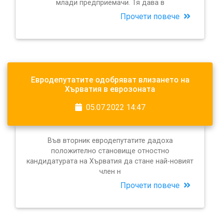
млади предприемачи. Тя дава в
Прочети повече
Евродепутатите одобряват влизането на
Хърватия в еврозоната
05.07.2022 14:47
Във вторник евродепутатите дадоха
положително становище отностно
кандидатурата на Хърватия да стане най-новият
член н
Прочети повече