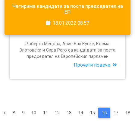
Четирима кандидати за поста председател на
ЕП
18.01.2022 08:57
Роберта Мецола, Алис Бах Кунке, Косма
Злотовски и Сира Рего са кандидати за поста
председател на Европейския парламен
Прочети повече
«
8
9
10
11
12
13
14
15
16
17
18