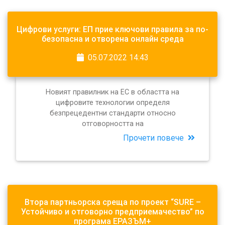
Цифрови услуги: ЕП прие ключови правила за по-
безопасна и отворена онлайн среда
05.07.2022 14:43
Новият правилник на ЕС в областта на
цифровите технологии определя
безпрецедентни стандарти относно
отговорността на
Прочети повече
Втора партньорска среща по проект “SURE –
Устойчиво и отговорно предприемачество” по
програма ЕРАЗЪМ+