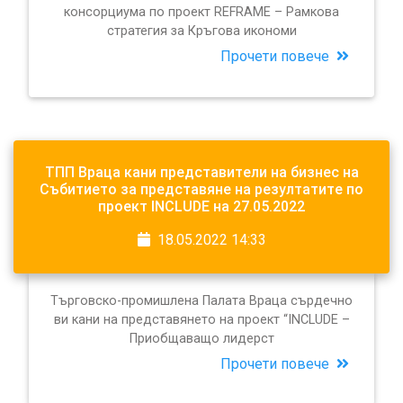
консорциума по проект REFRAME – Рамкова
стратегия за Кръгова икономи
Прочети повече
ТПП Враца кани представители на бизнес на
Събитието за представяне на резултатите по
проект INCLUDE на 27.05.2022
18.05.2022 14:33
Търговско-промишлена Палата Враца сърдечно
ви кани на представянето на проект “INCLUDE –
Приобщаващо лидерст
Прочети повече