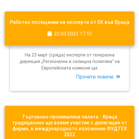
Работно посещение на експерти от ЕК във Враца
22.03.2022 17:10
На 23 март (сряда) експерти от генерална
дирекция „Регионална и селищна политика“ на
Европейската комисия ще
Прочети повече
Търговско-промишлена палата - Враца
традиционно ще вземе участие с делегация от
фирми, в международното изложение ФУДТЕХ
2022