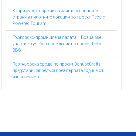
Втори рунд от срещи на заинтересованите
страни в пилотните локации по проект People
Powered Tourism
Търговско-промишлена палата – Враца взе
участие в учебно посещение по проект ReInd-
BBG
Партньорска среща по проект DanubeCrafts
представи напредъка през първата година от
изпълнението