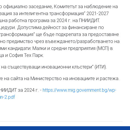
то официално заседание, Комитетът за наблюдение на
зация за интелигентна трансформация“ 2021-2027
на работна програма за 2024 г. на ПНИИДИТ.
цедури. Допустима дейност за финансиране по
 трансформация“ ще бъде подкрепата за предоставяне
арно предимство чрез въвеждането/разработването на
ми кандидати: Малки и средни предприятия (МСП) в
а и София Тех Парк.
е на съществуващи иновационни клъстери“ (ИТИ).
 на сайта на Министерство на иновациите и растежа.
ИИДИТ за 2024 г. -
https://www.mig.government.bg/wp-
n-2.pdf