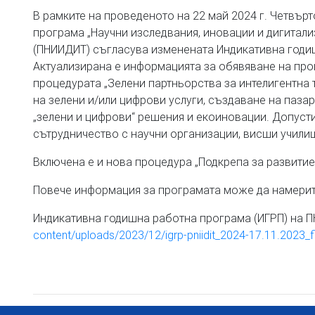
В рамките на проведеното на 22 май 2024 г. Четвър
програма „Научни изследвания, иновации и дигитали
(ПНИИДИТ) съгласува изменената Индикативна годиш
Актуализирана е информацията за обявяване на про
процедурата „Зелени партньорства за интелигентна
на зелени и/или цифрови услуги, създаване на паз
„зелени и цифрови“ решения и екоиновации. Допусти
сътрудничество с научни организации, висши училищ
Включена е и нова процедура „Подкрепа за развити
Повече информация за програмата може да намерите
Индикативна годишна работна програма (ИГРП) на ПН
content/uploads/2023/12/igrp-pniidit_2024-17.11.2023_fi