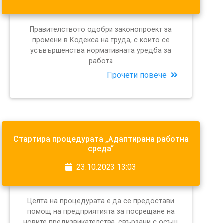
Правителството одобри законопроект за
промени в Кодекса на труда, с които се
усъвършенства нормативната уредба за
работа
Прочети повече
Стартира процедурата „Адаптирана работна
среда“
23.10.2023 13:03
Целта на процедурата е да се предостави
помощ на предприятията за посрещане на
новите предизвикателства, свързани с осъщ