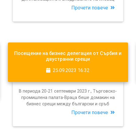
Прочети повече
Посещение на бизнес делегация от Сърбия и
двустранни срещи
25.09.2023 16:32
В периода 20-21 септември 2023 г., Търговско-
промишлена палата-Враца беше домакин на
бизнес срещи между български и сръб
Прочети повече