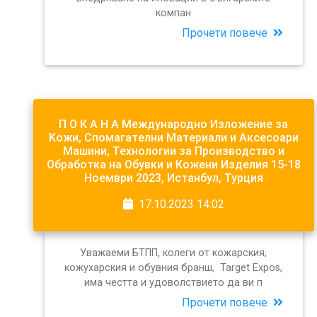
компан
Прочети повече
П О К А Н А Международно Изложение за
Koжи, Спомагателни Материали и Аксесоари
Машини, Технологии за Производство и
Обработка на Oбувки и Кожени Изделия 15-18
Ноември 2023, Истанбул, Турция
17.10.2023 14:02
Уважаеми БТПП, колеги от кожарския,
кожухарския и обувния бранш, Target Expos,
има честта и удоволствието да ви п
Прочети повече