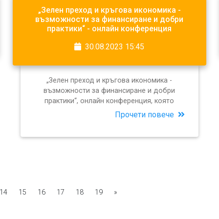
„Зелен преход и кръгова икономика -
възможности за финансиране и добри
практики“ - онлайн конференция
30.08.2023 15:45
„Зелен преход и кръгова икономика -
възможности за финансиране и добри
практики“, онлайн конференция, която
Прочети повече
14
15
16
17
18
19
»