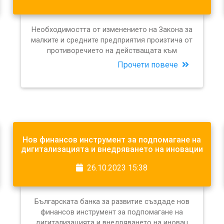
Необходимостта от изменението на Закона за
малките и средните предприятия произтича от
противоречието на действащата към
Прочети повече
Нов финансов инструмент за подпомагане на
дигитализацията и внедряването на иновации
26.10.2023 15:38
Българската банка за развитие създаде нов
финансов инструмент за подпомагане на
дигитализацията и внедряването на иновац