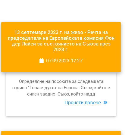
13 септември 2023 г. на живо - Речта на
председателя на Европейската комисия Фон
дер Лайен за състоянието на Съюза през
2023 г.
07.09.2023 12:27
Определяне на посоката за следващата
година "Това е духът на Европа. Съюз, който е
силен заедно. Съюз, който надд
Прочети повече