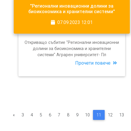
"Регионални иновационни долини за
биоикономика и хранителни системи"
07.09.2023 12:01
Откриващо събитие "Регионални иновационни
долини за биоикономика и хранителни
системи" Аграрен университет- Пл
Прочети повече
«
3
4
5
6
7
8
9
10
11
12
13