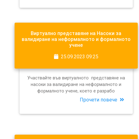
Виртуално представяне на Насоки за
валидиране на неформалното и формалното
учене
25.09.2023 09:25
Участвайте във виртуалното представяне на
насоки за валидиране на неформалното и
формалното учене, което е разрабо
Прочети повече