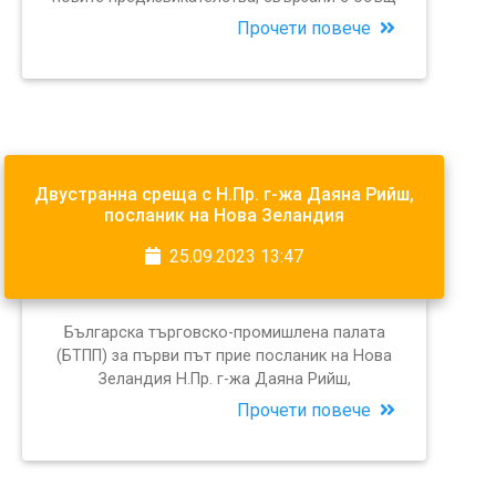
Прочети повече
Двустранна среща с Н.Пр. г-жа Даяна Рийш,
посланик на Нова Зеландия
25.09.2023 13:47
Българска търговско-промишлена палата
(БТПП) за първи път прие посланик на Нова
Зеландия Н.Пр. г-жа Даяна Рийш,
Прочети повече