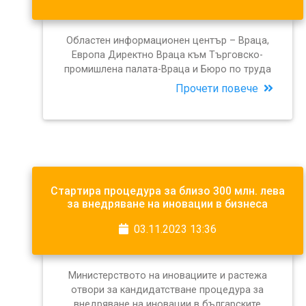
Областен информационен център – Враца,
Европа Директно Враца към Търговско-
промишлена палата-Враца и Бюро по труда
Прочети повече
Стартира процедура за близо 300 млн. лева
за внедряване на иновации в бизнеса
03.11.2023 13:36
Министерството на иновациите и растежа
отвори за кандидатстване процедура за
внедряване на иновации в българските