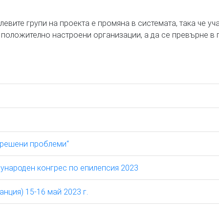
евите групи на проекта е промяна в системата, така че у
 положително настроени организации, а да се превърне в п
ерешени проблеми“
еждународен конгрес по епилепсия 2023
ция) 15-16 май 2023 г.