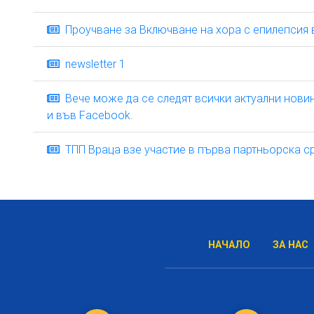
Проучване за Включване на хора с епилепсия 
newsletter 1
Вече може да се следят всички актуални новини 
и във Facebook.
ТПП Враца взе участие в първа партньорска сре
НАЧАЛО
ЗА НАС