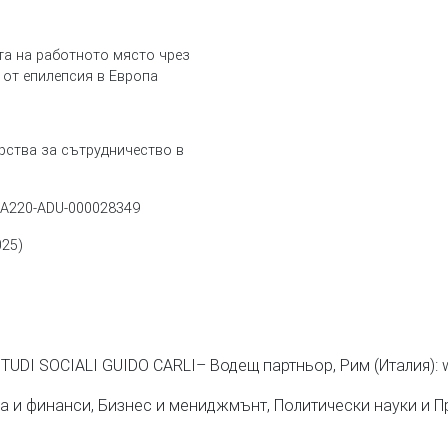
а на работното място чрез
 от епилепсия в Европа
рства за сътрудничество в
KA220-ADU-000028349
.2025)
UDI SOCIALI GUIDO CARLI– Водещ партньор, Рим (Италия): ww
ка и финанси, Бизнес и мениджмънт, Политически науки и П