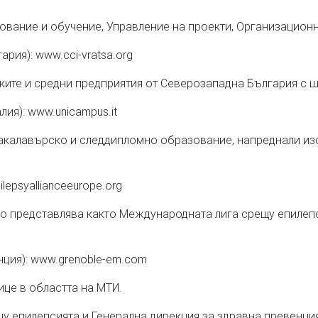
вание и обучение, Управление на проекти, Организационно
рия): www.cci-vratsa.org
алките и средни предприятия от Северозападна България с
ия): www.unicampus.it
 бакалавърско и следдипломно образование, напреднали и
pilepsyallianceeurope.org
то представлява както Международната лига срещу епилепс
ция): www.grenoble-em.com
ице в областта на МТИ.
рещу епилепсията и Генерална дирекция за здравна превенц