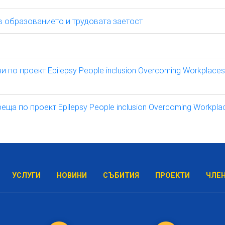
в образованието и трудовата заетост
по проект Epilepsy People inclusion Overcoming Workplaces
ща по проект Epilepsy People inclusion Overcoming Workpla
УСЛУГИ
НОВИНИ
СЪБИТИЯ
ПРОЕКТИ
ЧЛЕ