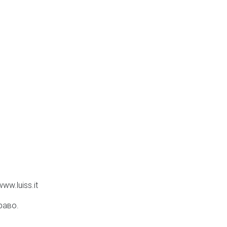
w.luiss.it
раво.