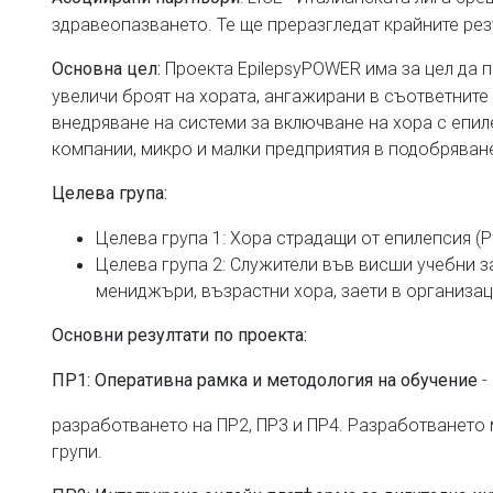
здравеопазването. Те ще преразгледат крайните рез
Проекта EpilepsyPOWER има за цел да п
Основна цел:
увеличи броят на хората, ангажирани в съответните
внедряване на системи за включване на хора с епил
компании, микро и малки предприятия в подобряван
Целева група
:
Целева група 1: Хора страдащи от епилепсия (
Целева група 2: Служители във висши учебни з
мениджъри, възрастни хора, заети в организац
Основни резултати по проекта
:
-
ПР
1: Оперативна рамка и методология на обучение
разработването на ПР2, ПР3 и ПР4. Разработването 
групи.