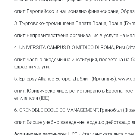
опит: Европейско и национално финансиране, Образо
3. Търговско-промишлена Палата Враца, Враца (Бълга
опит: неправителствена организация в услуга на м
4. UNIVERSITA CAMPUS BIO MEDICO DI ROMA, Рим (Итал
опит: частна академична институция, посветена на
здравни услуги.
5. Epilepsy Alliance Europe, Дъблин (Ирландия): www.e
опит: Юридическо лице, регистрирано в Европа, кое
епилепсия (IBE).
6. GRENOBLE ECOLE DE MANAGEMENT, Гренобъл (Фран
опит: Висше учебно заведение, водещо действащо л
: LICE - Италианската лига с
Асоциирани партньори