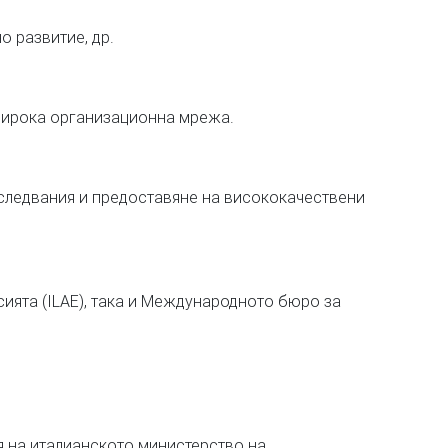
 развитие, др.
 широка организационна мрежа.
зследвания и предоставяне на висококачествени
ията (ILAE), така и Международното бюро за
ия на италианското министерство на