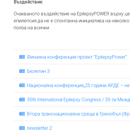
Въздействие
:
Очакваното въздействие на EpilepsyPOWER върху цел
епилепсия да не е спонтанна инициатива на няколко
полза на всички.
Финална конференция проект "EpilepsyPower"
Бюлетин 3
Национална конференция„25 години АРДЕ – н
35th International Epilepsy Congress / 35-ти М
Втора транснационална среща в Гренобъл (Фран
newsletter 2