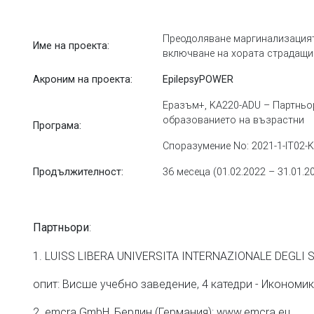
Преодоляване маргинализацият
Име на проекта:
включване на хората страдащи
Акроним на проекта:
EpilepsyPOWER
Еразъм+, KA220-ADU – Партньо
образованието на възрастни
Програма:
Споразумение No: 2021-1-IT02-
36 месеца (01.02.2022 – 31.01
Продължителност
:
:
Партньори
1. LUISS LIBERA UNIVERSITA INTERNAZIONALE DEGLI ST
опит: Висше учебно заведение, 4 катедри - Икономи
2. emcra GmbH, Берлин (Германия): www.emcra.eu