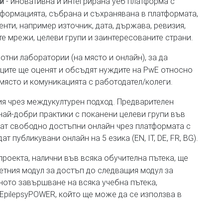
- иновативна и интегрирана уеб платформа с
и
Информацията, събрана и съхранявана в платформата,
нти, например източник, дата, държава, ревизия,
е мрежи, целеви групи и заинтересованите страни.
отни лаборатории (на място и онлайн), за да
иците ще оценят и обсъдят нуждите на PwE относно
място и комуникацията с работодател/колеги.
ия чрез междукултурен подход. Предварителен
най-добри практики с поканени целеви групи във
дат свободно достъпни онлайн чрез платформата с
 публикувани онлайн на 5 езика (EN, IT, DE, FR, BG).
проекта, налични във всяка обучителна пътека, ще
ретния модул за достъп до следващия модул за
ното завършване на всяка учебна пътека,
 EpilepsyPOWER, който ще може да се използва в