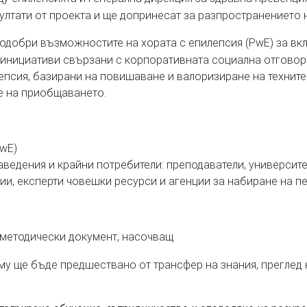
ултати от проекта и ще допринесат за разпространението н
одобри възможностите на хората с епилепсия (PwE) за вкл
 инициативи свързани с корпоративната социална отговорн
епсия, базирани на повишаване и валоризиране на техните
е на приобщаването.
PwE)
аведения и крайни потребители: преподаватели, университе
ии, експерти човешки ресурси и агенции за набиране на п
 методически документ, насочващ
му ще бъде предшествано от трансфер на знания, преглед н