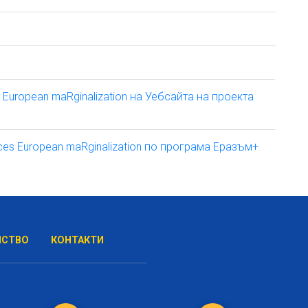
 European maRginalization на Уебсайта на проекта
ces European maRginalization по програма Еразъм+
НСТВО
КОНТАКТИ