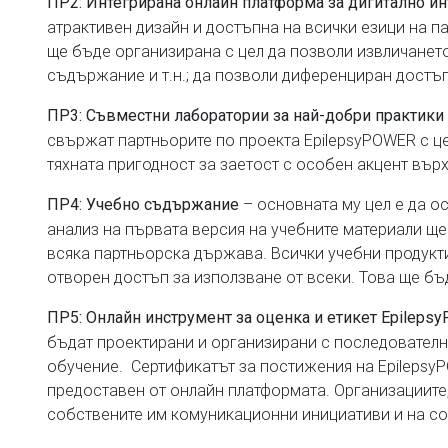
ПР
2:
Интегрирана онлайн платформа за дигитално ин
атрактивен дизайн и достъпна на всички езици на п
ще бъде организирана с цел да позволи извличането
съдържание и т.н.; да позволи диференциран достъп
ПР
3:
Съвместни лаборатории за най-добри практики
свържат партньорите по проекта EpilepsyPOWER с ц
тяхната пригодност за заетост с особен акцент вър
– основната му цел е да 
ПР
4:
Учебно съдържание
анализ на първата версия на учебните материали щ
всяка партньорска държава. Всички учебни продукт
отворен достъп за използване от всеки. Това ще бъде
ПР
5:
О
нлайн инструмент за оценка и етикет Epilep
бъдат проектирани и организирани с последователна
обучение. Сертификатът за постижения на Epilepsy
предоставен от онлайн платформата. Организациите,
собствените им комуникационни инициативи и на со