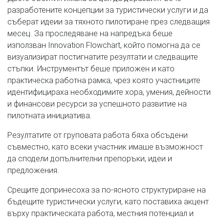
разработените концепции за туристически услуги и да
съберат идеии за тяхното пилотиране през следващия
месец. За проследяване на напредъка беше
използван Innovation Flowchart, който помогна да се
визуализират постигнатите резултати и следващите
стъпки. Инструментът беше приложен и като
практическа работна рамка, чрез която участниците
идентифицираха необходимите хора, умения, дейности
и финансови ресурси за успешното развитие на
пилотната инициатива.
Резултатите от груповата работа бяха обсъдени
съвместно, като всеки участник имаше възможност
да сподели допълнителни препоръки, идеи и
предложения.
Срещите допринесоха за по-ясното структуриране на
бъдещите туристически услуги, като поставиха акцент
върху практическата работа, местния потенциал и