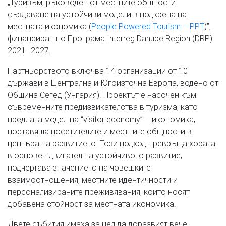
„Туризъм, ръководен от местните общности:
създаване на устойчиви модели в подкрепа на
местната икономика (
People Powered Tourism – PPT
)”,
финансиран по Програма Interreg Danube Region (DRP)
2021–2027.
Партньорството включва 14 организации от 10
държави в Централна и Югоизточна Европа, водено от
Община Сегед (Унгария). Проектът е насочен към
съвременните предизвикателства в туризма, като
предлага модел на “visitor economy” – икономика,
поставяща посетителите и местните общности в
центъра на развитието. Този подход превръща хората
в основен двигател на устойчивото развитие,
подчертава значението на човешките
взаимоотношения, местните идентичности и
персонализираните преживявания, които носят
добавена стойност за местната икономика.
Двете събития имаха за цел да доразвият вече