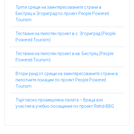
Трети срещи на заинтересованите страни в
Бистрец и Згориград по проект People Powered
Tourism
Тестване на пилотен проект в с. Згориград (People
Powered Tourism)
Тестване на пилотен проект в кв. Бистрец (People
Powered Tourism)
Втори рунд от срещи на заинтересованите страни в
пилотните локации по проект People Powered
Tourism
Търговско-промишлена палата – Враца взе
участие в учебно посещение по проект ReInd-BBG