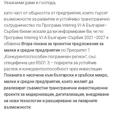
Уважаеми дами и господа,
като част от общността от предприятия, които търсят
възможности за развитие и устойчиво трансгранично
сътрудничество по Програма Interreg VI-A България–
Сърбия бихме искали да ви информираме Ви, че по
Програма Interreg VI-A България–Сърбия 2021–2027 е
обявена
Втора покана за проектни предложения за
по Приоритет 1
малки и средни предприятия
„Конкурентоспособен пограничен регион“, със
специфична цел RSO1.3 – подкрепа за устойчив
растеж и конкурентоспособност чрез инвестиции.
Поканата е насочена към български и сръбски микро,
малки и средни предприятия, които желаят да
реализират съвместни трансгранични инвестиционни
проекти за модернизация, дигитализация, внедряване
на нови технологии и разширяване на пазарните
възможности.