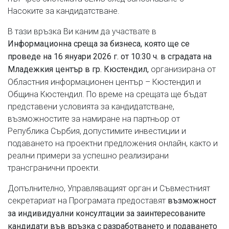
Насоките за кандидатстване.
В тази връзка Ви каним да участвате в
Информационна среща за бизнеса, която ще се
проведе на 16 януари 2026 г. от 10:30 ч. в сградата на
организирана от
Младежкия център в гр. Кюстендил,
Областния информационен център – Кюстендил и
Община Кюстендил. По време на срещата ще бъдат
представени условията за кандидатстване,
възможностите за намиране на партньор от
Република Сърбия, допустимите инвестиции и
подаването на проектни предложения онлайн, както и
реални примери за успешно реализирани
трансгранични проекти.
Допълнително, Управляващият орган и Съвместният
секретариат на Програмата предоставят
възможност
за индивидуални консултации за заинтересованите
кандидати във връзка с разработването и подаването