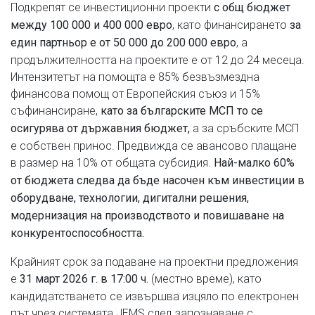
Подкрепят се инвестиционни проекти
с общ бюджет
, като финансирането
между 100 000 и 400 000 евро
за
, а
един партньор е от 50 000 до 200 000 евро
продължителността на проектите е от 12 до 24 месеца.
Интензитетът на помощта е 85% безвъзмездна
финансова помощ от Европейския съюз и 15%
съфинансиране,
като за българските МСП то се
а за сръбските МСП
осигурява от държавния бюджет,
е собствен принос. Предвижда се авансово плащане
в размер на 10% от общата субсидия.
Най-малко 60%
от бюджета следва да бъде насочен към инвестиции в
оборудване, технологии, дигитални решения,
модернизация на производството и повишаване на
конкурентоспособността.
Крайният срок за подаване на проектни предложения
е
(местно време), като
31 март 2026 г. в 17:00 ч.
кандидатстването се извършва изцяло по електронен
път чрез системата JEMS след запознаване с