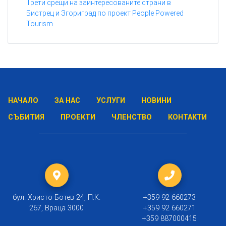
Трети срещи на заинтересованите страни в
Бистрец и Згориград по проект People Powered
Tourism
НАЧАЛО
ЗА НАС
УСЛУГИ
НОВИНИ
СЪБИТИЯ
ПРОЕКТИ
ЧЛЕНСТВО
КОНТАКТИ
бул. Христо Ботев 24, П.К.
+359 92 660273
267, Враца 3000
+359 92 660271
+359 887000415