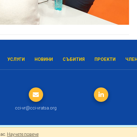
УСЛУГИ
НОВИНИ
СЪБИТИЯ
ПРОЕКТИ
ЧЛЕ
cci-vr@cci-vratsa.org
лно за Вас.
Научете повече
Вас.
Научете повече