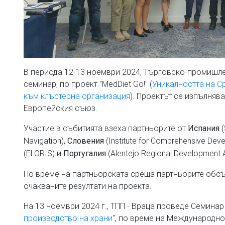
В периода 12-13 ноември 2024, Търговско-промишл
семинар, по проект "MedDiet Go!" (
Уникалността на С
към клъстерна организация
). Проектът се изпълнява
Европейския съюз.
Участие в събитията взеха партньорите от
(
Испания
Navigation),
(Institute for Comprehensive Dev
Словения
(ELORIS) и
(Alentejo Regional Development 
Португалия
По време на партньорската среща партньорите обсъ
очакваните резултати на проекта.
На 13 ноември 2024 г., ТПП - Враца проведе Семинар 
производство на храни
", по време на Международн