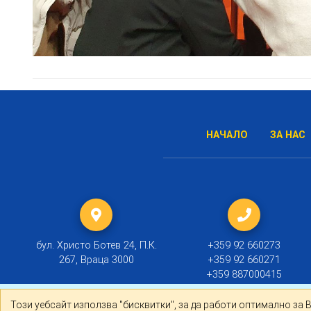
НАЧАЛО
ЗА НАС
бул. Христо Ботев 24, П.К.
+359 92 660273
267, Враца 3000
+359 92 660271
+359 887000415
Този уебсайт използва "бисквитки", за да работи оптима
Този уебсайт използва "бисквитки", за да работи оптимално за 