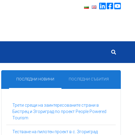
ПОСЛЕДНИ НОВИНИ
ПОСЛЕДНИ СЪБИТИЯ
Трети срещи на заинтересованите страни в
Бистрец и Згориград по проект People Powered
Tourism
Тестване на пилотен проект в с. Згориград