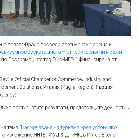
ена палата-Враца проведе партньорска среща и
редиземноморската диета – от териториални мрежи
 по Програма „Interreg Euro-MED “, финансирана от
Seville Official Chamber of Commerce, Industry and
elopment Solutions),
(Puglia Region),
Италия
Гърция
Agency).
диха постигнатите резултати, предстоящите дейности и
на тема "
Насърчаване на туризма чрез устойчиво
ото изложение ИНТЕРФУД & ДРИНК, в Интер Експо