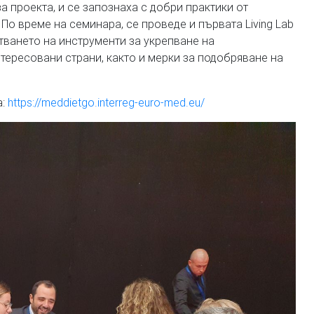
а проекта, и се запознаха с добри практики от
 По време на семинара, се проведе и първата Living Lab
тването на инструменти за укрепване на
тересовани страни, както и мерки за подобряване на
а:
https://meddietgo.interreg-euro-med.eu/