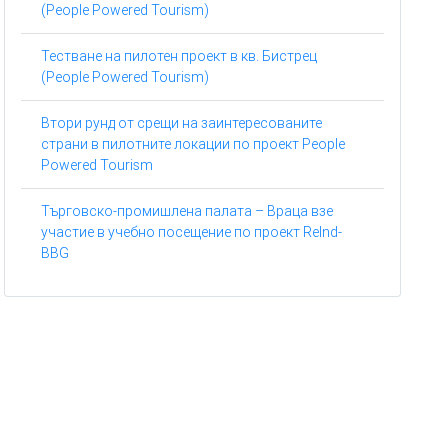
(People Powered Tourism)
Тестване на пилотен проект в кв. Бистрец
(People Powered Tourism)
Втори рунд от срещи на заинтересованите
страни в пилотните локации по проект People
Powered Tourism
Търговско-промишлена палата – Враца взе
участие в учебно посещение по проект ReInd-
BBG