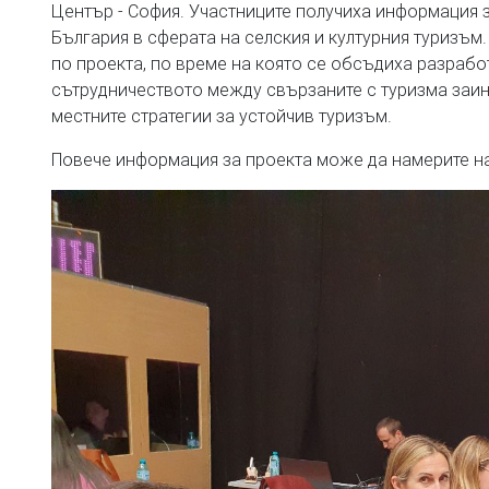
Център - София. Участниците получиха информация з
България в сферата на селския и културния туризъм.
по проекта, по време на която се обсъдиха разрабо
сътрудничеството между свързаните с туризма заин
местните стратегии за устойчив туризъм.
Повече информация за проекта може да намерите н