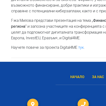
възможното финансиране, добри практики и изгражд
справяне с потенциални киберзаплахи, както и с при
Г-жа Милова представи презентация на тема „
Финанс
“ и запозна участниците на конференцията с
региона
целят да подпомогнат дигиталната трансформация на
Европа, InvestEU, Еразъм+, и Digital4ME.
Научете повече за проекта Digital4ME
тук
.
НАЧАЛО
ЗА НАС