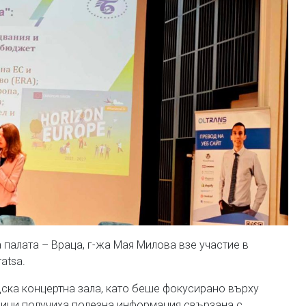
палата – Враца, г-жа Мая Милова взе участие в
ratsa.
адска концертна зала, като беше фокусирано върху
ници получиха полезна информация свързана с