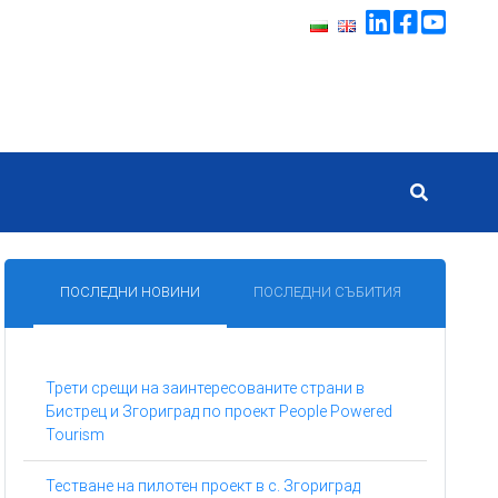
ПОСЛЕДНИ НОВИНИ
ПОСЛЕДНИ СЪБИТИЯ
Трети срещи на заинтересованите страни в
Бистрец и Згориград по проект People Powered
Tourism
Тестване на пилотен проект в с. Згориград