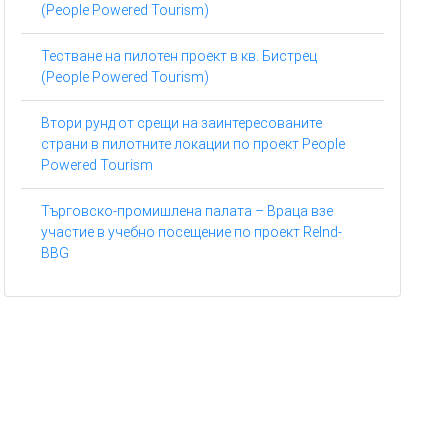
(People Powered Tourism)
Тестване на пилотен проект в кв. Бистрец
(People Powered Tourism)
Втори рунд от срещи на заинтересованите
страни в пилотните локации по проект People
Powered Tourism
Търговско-промишлена палата – Враца взе
участие в учебно посещение по проект ReInd-
BBG