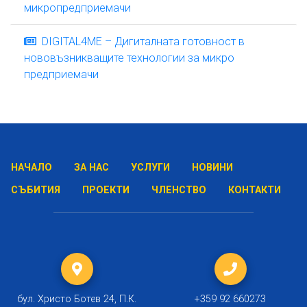
микропредприемачи
DIGITAL4ME – Дигиталната готовност в
нововъзникващите технологии за микро
предприемачи
НАЧАЛО
ЗА НАС
УСЛУГИ
НОВИНИ
СЪБИТИЯ
ПРОЕКТИ
ЧЛЕНСТВО
КОНТАКТИ
бул. Христо Ботев 24, П.К.
+359 92 660273