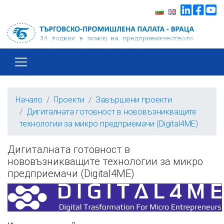
Начало
Проекти
Завършени проекти
Дигиталната готовност в нововъзникващите
технологии за микро предприемачи (Digital4ME)
Дигиталната готовност в
нововъзникващите технологии за микро
предприемачи (Digital4ME)