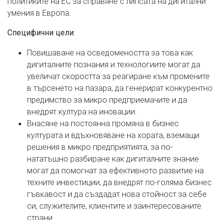
политиките на ЕС за справяне с липсата на дигитални
умения в Европа.
:
Специфични цели
Повишаване на осведомеността за това как
дигиталните познания и технологиите могат да
увеличат скоростта за реагиране към промените
в търсенето на пазара, да генерират конкурентно
предимство за микро предприемачите и да
внедрят култура на иновации.
Внасяне на постоянна промяна в бизнес
културата и вдъхновяване на хората, вземащи
решения в микро предприятията, за по-
нататъшно разбиране как дигиталните знание
могат да помогнат за ефективното развитие на
техните инвестиции, да внедрят по-голяма бизнес
гъвкавост и да създадат нова стойност за себе
си, служителите, клиентите и заинтересованите
страни.