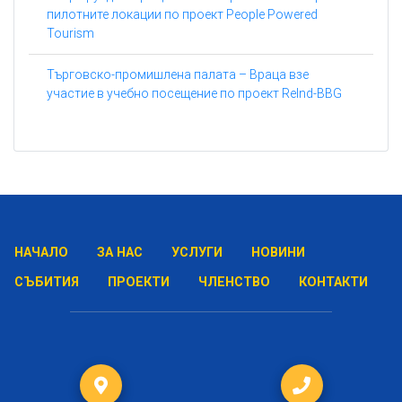
пилотните локации по проект People Powered
Tourism
Търговско-промишлена палата – Враца взе
участие в учебно посещение по проект ReInd-BBG
НАЧАЛО
ЗА НАС
УСЛУГИ
НОВИНИ
СЪБИТИЯ
ПРОЕКТИ
ЧЛЕНСТВО
КОНТАКТИ