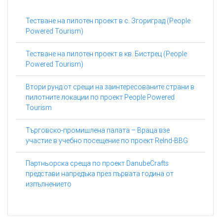
Тестване на пилотен проект в с. Згориград (People
Powered Tourism)
Тестване на пилотен проект в кв. Бистрец (People
Powered Tourism)
Втори рунд от срещи на заинтересованите страни в
пилотните локации по проект People Powered
Tourism
Търговско-промишлена палата – Враца взе
участие в учебно посещение по проект ReInd-BBG
Партньорска среща по проект DanubeCrafts
представи напредъка през първата година от
изпълнението