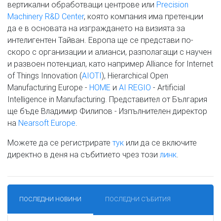
вертикални обработващи центрове или
Precision
Machinery R&D Center
, която компания има претенции
да е в основата на изграждането на визията за
интелигентен Тайван. Европа ще се представи по-
скоро с организации и алианси, разполагащи с научен
и развоен потенциал, като например Alliance for Internet
of Things Innovation (
AIOTI
), Hierarchical Open
Manufacturing Europe -
HOME
и
AI REGIO
- Artificial
Intelligence in Manufacturing. Представител от България
ще бъде Владимир Филипов - Изпълнителен директор
на
Nearsoft Europe
.
Можете да се регистрирате
тук
или да се включите
директно в деня на събитието чрез този
линк
.
ПОСЛЕДНИ НОВИНИ
ПОСЛЕДНИ СЪБИТИЯ