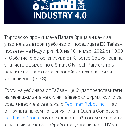
Търговско-промишлена Палата Враца ви кани за
участие във втория уебинар от поредицата ЕС-Тайван,
посветен на Индустрия 4.0. на 10-ти март 2022 от 10:00
ч. Събитието се организира от Клъстер София град на
знанието съвместно с Smart City Tech Partnership в
рамките на Проекта за европейски технологии за
устойчивост (eT4S).
Гости на уебинара от Тайван ще бъдат представители
на мениджмънта на силни тайвански фирми, които са
сред лидерите в света като
Techman Robot Inc.
- част
от групата на компютърния гигант Quanta Computers,
Fair Friend Group
, която е една от най-големите в света
компании за металообработващи машини с ЦПУ за