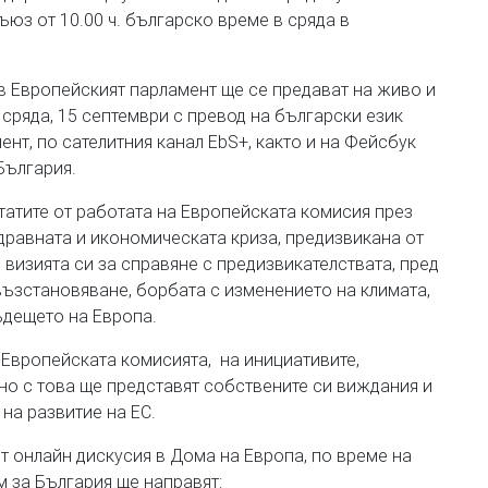
юз от 10.00 ч. българско време в сряда в
в Европейският парламент ще се предават на живо и
в сряда, 15 септември с превод на български език
нт, по сателитния канал EbS+, както и на Фейсбук
България.
татите от работата на Европейската комисия през
дравната и икономическата криза, предизвикана от
 визията си за справяне с предизвикателствата, пред
възстановяване, борбата с изменението на климата,
ъдещето на Европа.
 Европейската комисията, на инициативите,
но с това ще представят собствените си виждания и
 на развитие на ЕС.
т онлайн дискусия в Дома на Европа, по време на
м за България ще направят: