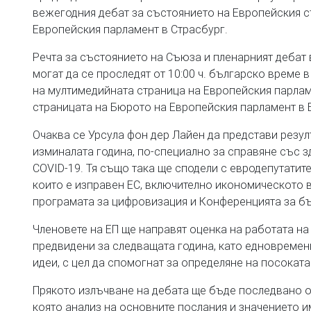
вежегодния дебат за състоянието на Европейския съ
Европейския парламент в Страсбург.
Речта за състоянието на Съюза и пленарният дебат 
могат да се проследят от 10:00 ч. българско време 
на мултимедийната страница на Европейския парламе
страницата на Бюрото на Европейския парламент в 
Очаква се Урсула фон дер Лайен да представи резул
изминалата година, по-специално за справяне със з
COVID-19. Тя също така ще сподели с евродепутатите
които е изправен ЕС, включително икономическото 
програмата за цифровизация и Конференцията за б
Членовете на ЕП ще направят оценка на работата на
предвидени за следващата година, като едновремен
идеи, с цел да спомогнат за определяне на посоката
Прякото излъчване на дебата ще бъде последвано о
която анализ на основните послания и значението и