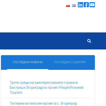
ПОСЛЕДНИ НОВИНИ
ПОСЛЕДНИ СЪБИТИЯ
Трети срещи на заинтересованите страни в
Бистрец и Згориград по проект People Powered
Tourism
Тестване на пилотен проект в с. Згориград