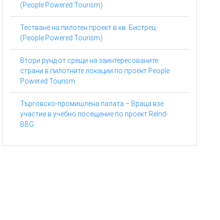
(People Powered Tourism)
Тестване на пилотен проект в кв. Бистрец
(People Powered Tourism)
Втори рунд от срещи на заинтересованите
страни в пилотните локации по проект People
Powered Tourism
Търговско-промишлена палата – Враца взе
участие в учебно посещение по проект ReInd-
BBG