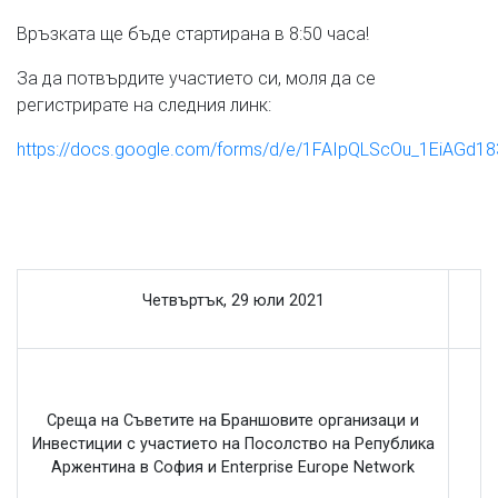
Връзката ще бъде стартирана в 8:50 часа!
За да потвърдите участието си, моля да се
регистрирате на следния линк:
https://docs.google.com/forms/d/e/1FAIpQLScOu_1EiAG
Четвъртък, 2
9
юли
20
2
1
Среща на Съвет
ите
на Б
раншовите организаци и
Инвестиции
с
участието на
Посолство на Република
Аржентина в София и Еnterprise Europe Network