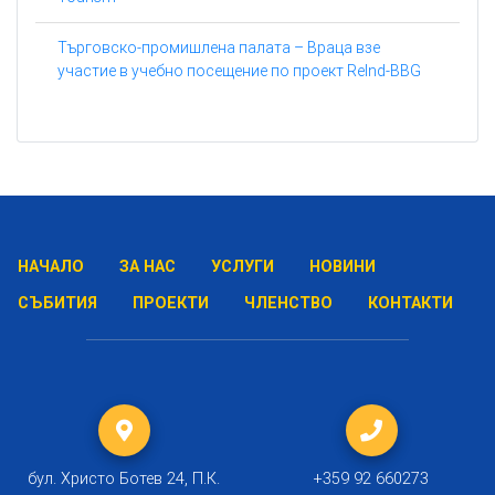
Търговско-промишлена палата – Враца взе
участие в учебно посещение по проект ReInd-BBG
НАЧАЛО
ЗА НАС
УСЛУГИ
НОВИНИ
СЪБИТИЯ
ПРОЕКТИ
ЧЛЕНСТВО
КОНТАКТИ
бул. Христо Ботев 24, П.К.
+359 92 660273