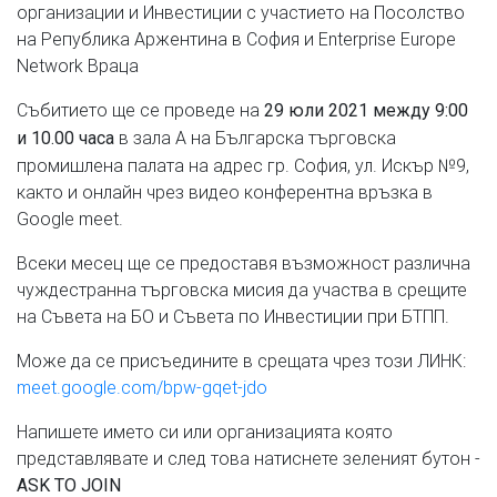
организации и Инвестиции с участието на Посолство
на Република Аржентина в София и Еnterprise Europe
Network Враца
Събитието ще се проведе на
2
9
юли 2021 между 9:00
в зала А на Българска търговска
и 10.00 часа
промишлена палата на адрес гр. София, ул. Искър №9,
както и онлайн чрез видео конферентна връзка в
Google meet.
Всеки месец ще се предоставя възможност различна
чуждестранна търговска мисия да участва в срещите
на Съвета на БО и Съвета по Инвестиции при БТПП.
Може да се присъедините в срещата чрез този ЛИНК:
meet.google.com/bpw-gqet-jdo
Напишете името си или организацията която
представлявате и след това натиснете зеленият бутон -
ASK TO JOIN