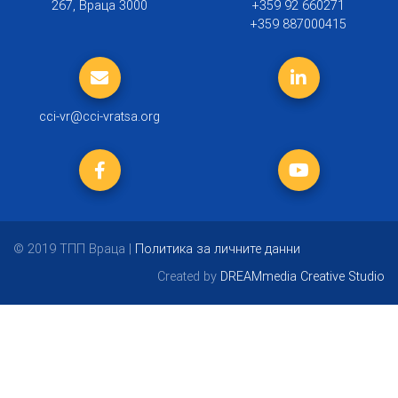
267, Враца 3000
+359 92 660271
+359 887000415
cci-vr@cci-vratsa.org
© 2019 ТПП Враца |
Политика за личните данни
Created by
DREAMmedia Creative Studio