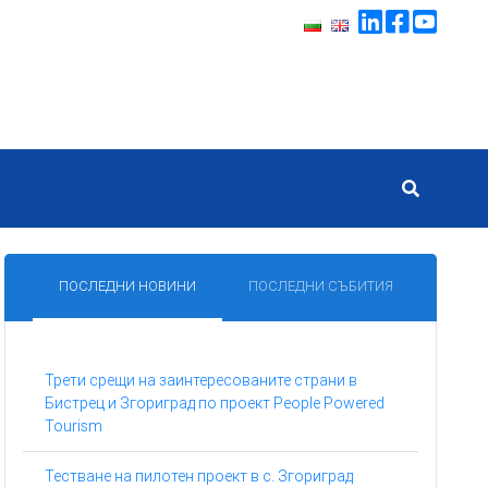
ПОСЛЕДНИ НОВИНИ
ПОСЛЕДНИ СЪБИТИЯ
Трети срещи на заинтересованите страни в
Бистрец и Згориград по проект People Powered
Tourism
Тестване на пилотен проект в с. Згориград