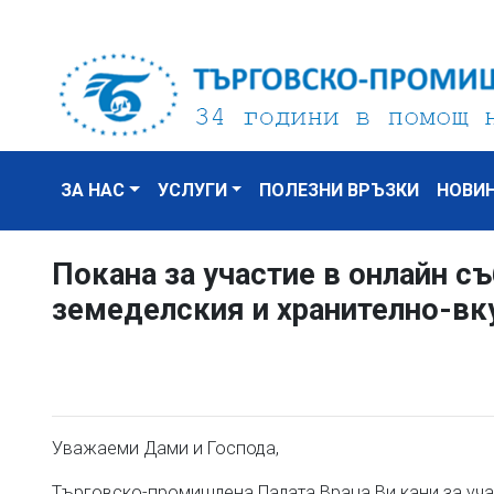
ЗА НАС
УСЛУГИ
ПОЛЕЗНИ ВРЪЗКИ
НОВИ
Покана за участие в онлайн съ
земеделския и хранително-вк
Уважаеми Дами и Господа,
Търговско-промишлена Палата Враца Ви кани за участ