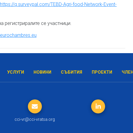
https://q.surveypal.com/TEBD-Agri-food-Network-Event-
а регистриралите се участници.
eurochambres.eu
УСЛУГИ
НОВИНИ
СЪБИТИЯ
ПРОЕКТИ
ЧЛЕ
cci-vr@cci-vratsa.org