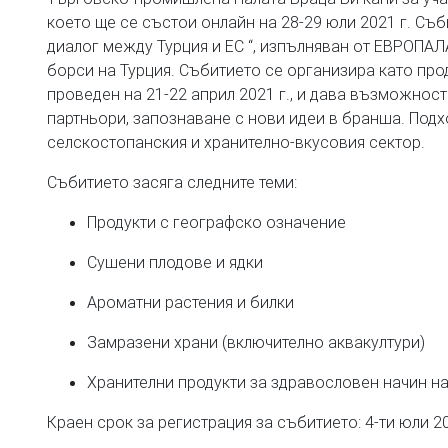
което ще се състои онлайн на 28-29 юли 2021 г. Съб
диалог между Турция и ЕС “, изпълняван от ЕВРОПА
борси на Турция. Събитието се организира като пр
проведен на 21-22 април 2021 г., и дава възможност
партньори, запознаване с нови идеи в бранша. Подх
селскостопанския и хранително-вкусовия сектор.
Събитието засяга следните теми:
Продукти с географско означение
Сушени плодове и ядки
Ароматни растения и билки
Замразени храни (включително аквакултури)
Хранителни продукти за здравословен начин н
Краен срок за регистрация за събитието: 4-ти юли 20