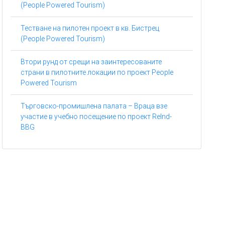
(People Powered Tourism)
Тестване на пилотен проект в кв. Бистрец
(People Powered Tourism)
Втори рунд от срещи на заинтересованите
страни в пилотните локации по проект People
Powered Tourism
Търговско-промишлена палата – Враца взе
участие в учебно посещение по проект ReInd-
BBG