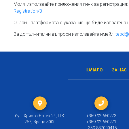
Моля, използвайте приложения линк за регистрация:
Registration/0
Онлайн платформата с указания ще бъде изпратена н
За допълнителни въпроси използвайте имейл:
tebd@
НАЧАЛО
ЗА НАС
бул. Христо Ботев 24, П.К.
+359 92 660273
267, Враца 3000
+359 92 660271
+359 887000415