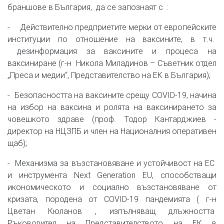
браншове в България, да се запознаят с :
- Действително предприетите мерки от европейските
институции по отношение на ваксините, в т.ч.
дезинформация за ваксините и процеса на
ваксиниране (г-н Никола Миладинов – Съветник отдел
„Преса и медии“, Представителство на ЕК в България);
- Безопасността на ваксините срещу COVID-19, начина
на избор на ваксина и ролята на ваксинирането за
човешкото здраве (проф. Тодор Кантарджиев -
директор на НЦЗПБ и член на Националния оперативен
щаб);
- Механизма за възстановяване и устойчивост на ЕС
и инструмента Next Generation EU, способстващи
икономическото и социално възстановяване от
кризата, породена от COVID-19 пандемията ( г-н
Цветан Кюланов , изпълняващ длъжността
Ръководител на Представителството на ЕК в