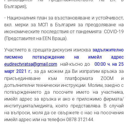
България);
- Националния план за възстановяване и устойчивост,
вкл. мерки за МСП в България за преодоляване на
икономическите последствия от пандемията COVID-19
(Представител на EEN Враца).
Участието в срещата-дискусия изисква
задължително
писмено потвърждение на имейл адрес
най-късно до
eudirectvratsa@gmail.com
00:00 ч. на 25
, за да можем да Ви изпратим връзка за
март 2021 г.
присъединяване към платформата ZOOM и
допълнителни технически инструкции. Молим, заедно с
потвърждението да посочите името на участника,
имейл адрес за връзка и ако е приложимо фирмата/
институцията/медията, която представлява. В случай
на въпроси, моля да се свържете с нас на посочения
имейл адрес или на телефон 0878 312144.