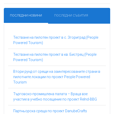
ПОСЛЕДНИ НОВИНИ
ПОСЛЕДНИ СЪБИТИЯ
Тестване на пилотен проект в с. Згориград (People
Powered Tourism)
Тестване на пилотен проект в кв. Бистрец (People
Powered Tourism)
Втори рунд от срещи на заинтересованите страни в
пилотните локации по проект People Powered
Tourism
Търговско-промишлена палата – Враца взе
участие в учебно посещение по проект ReInd-BBG
Партньорска среща по проект DanubeCrafts