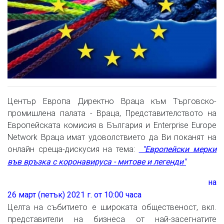
Център Европа Директно Враца към Търговско-
промишлена палата - Враца, Представителството на
Европейската комисия в България и Enterprise Europe
Network Враца имат удоволствието да Ви поканят на
онлайн среща-дискусия на тема:
"Европейски мерки
във връзка с коронавируса - митове и легенди"
на
26 март (петък) 2021 г. от 10:00 часа
Целта на събитието е широката общественост, вкл.
представители на бизнеса от най-засегнатите