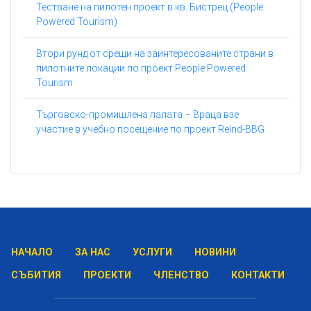
Тестване на пилотен проект в кв. Бистрец (People
Powered Tourism)
Втори рунд от срещи на заинтересованите страни в
пилотните локации по проект People Powered
Tourism
Търговско-промишлена палата – Враца взе
участие в учебно посещение по проект ReInd-BBG
НАЧАЛО
ЗА НАС
УСЛУГИ
НОВИНИ
СЪБИТИЯ
ПРОЕКТИ
ЧЛЕНСТВО
КОНТАКТИ