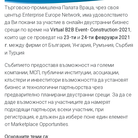
Търговско-промишлена Палата Враца, чрез своя
център Enterprise Europe Network, има удоволствието
да Ви покани за участие в онлайн двустранни бизнес
срещи по време на
,
Virtual B2B Event- Construction-2021
които ще се проведат на
и
23
-ти
2
4
-ти
февруари 2021
между фирми от България, Унгария, Румъния, Сърбия
г.
и Турция
Събитието предоставя възможност на големи
компании, МСП, публични институции, асоциации,
клъстери и инвеститори възможността да установят
бизнес и технологични партньорства чрез
предварително планирани двустранни срещи. За да се
даде възможност на участниците да намерят
подходящи партньори, всеки участник, при
регистрация, е длъжен да избере поне един елемент
от Marketplace Opportunities.
Основните теми са
: