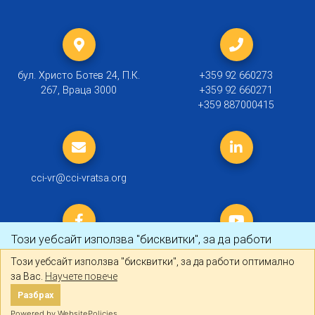
бул. Христо Ботев 24, П.К.
+359 92 660273
267, Враца 3000
+359 92 660271
+359 887000415
cci-vr@cci-vratsa.org
Този уебсайт използва "бисквитки", за да работи
оптимално за Вас.
Научете повече
Този уебсайт използва "бисквитки", за да работи оптимално
за Вас.
Научете повече
© 2019 ТПП Враца |
Политика за личните данни
Разбрах
Разбрах
Created by
DREAMmedia Creative Studio
Powered by WebsitePolicies