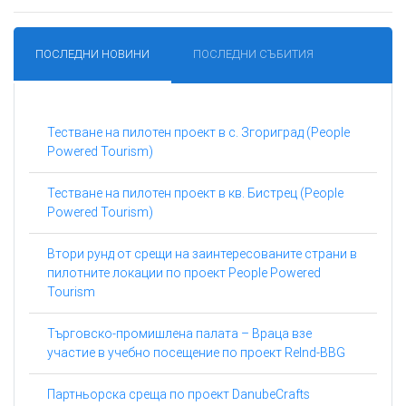
ПОСЛЕДНИ НОВИНИ
ПОСЛЕДНИ СЪБИТИЯ
Тестване на пилотен проект в с. Згориград (People
Powered Tourism)
Тестване на пилотен проект в кв. Бистрец (People
Powered Tourism)
Втори рунд от срещи на заинтересованите страни в
пилотните локации по проект People Powered
Tourism
Търговско-промишлена палата – Враца взе
участие в учебно посещение по проект ReInd-BBG
Партньорска среща по проект DanubeCrafts