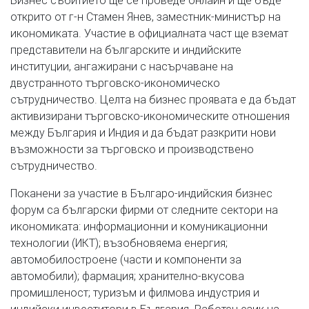
открито от г-н Стамен Янев, заместник-министър на
икономиката. Участие в официалната част ще вземат
представители на българските и индийските
институции, ангажирани с насърчаване на
двустранното търговско-икономическо
сътрудничество. Целта на бизнес проявата е да бъдат
активизирани търговско-икономическите отношения
между България и Индия и да бъдат разкрити нови
възможности за търговско и производствено
сътрудничество.
Поканени за участие в Българо-индийския бизнес
форум са български фирми от следните сектори на
икономиката: информационни и комуникационни
технологии (ИКТ); възобновяема енергия;
автомобилостроене (части и компоненти за
автомобили); фармация; хранително-вкусова
промишленост; туризъм и филмова индустрия и
индийски инвеститори в България. Работен език на