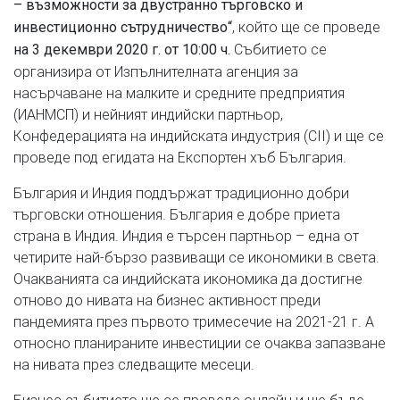
– възможности за двустранно търговско и
, който ще се проведе
инвестиционно сътрудничество“
Събитието се
на 3 декември 2020 г. от 10:00 ч.
организира от Изпълнителната агенция за
насърчаване на малките и средните предприятия
(ИАНМСП) и нейният индийски партньор,
Конфедерацията на индийската индустрия (CII) и ще се
проведе под егидата на Експортен хъб България.
България и Индия поддържат традиционно добри
търговски отношения. България е добре приета
страна в Индия. Индия е търсен партньор – една от
четирите най-бързо развиващи се икономики в света.
Очакванията са индийската икономика да достигне
отново до нивата на бизнес активност преди
пандемията през първото тримесечие на 2021-21 г. А
относно планираните инвестиции се очаква запазване
на нивата през следващите месеци.
Бизнес събитието ще се проведе онлайн и ще бъде