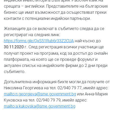
срещата – английски. Представителите на българския
бизнес ще имат възможност да осъществяват преки
контакти с потенциални индийски партньори.
Желаещите да се включат в събитието следва да се
регистрират на следния линк:
https://forms.gle/QxS51Rub6r33Z2CUA
най-късно до
г. След регистрация всички участници ще
30.11.2020
получат проект на програма, код за достъп до онлайн
платформата, на която ще се проведе форумът и
актуален списък на индийските фирми до 2 дни преди
събитието.
Допълнителна информация бихте могли да получите от
Николина Георгиева на тел. 02/940 79 77, имейл адрес:
mailto:n.georgieva@sme.government.bg
или Анна-Мария
Куковска на тел. 02/940 79 79, имейл адрес:
mailto:a.kukovska@sme.government.bg