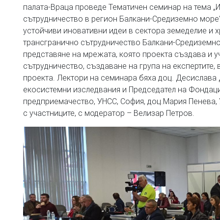
палата-Враца проведе Тематичен семинар на тема „И
сътрудничество в регион Балкани-Средиземно море“
устойчиви иновативни идеи в сектора земеделие и 
трансгранично сътрудничество Балкани-Средиземн
представяне на мрежата, която проекта създава и у
сътрудничество, създаване на група на експертите
проекта. Лектори на семинара бяха доц. Десислава
екосистемни изследвания и Председател на Фондация
предприемачество, УНСС, София, доц.Мария Пенева,
с участниците, с модератор – Велизар Петров.