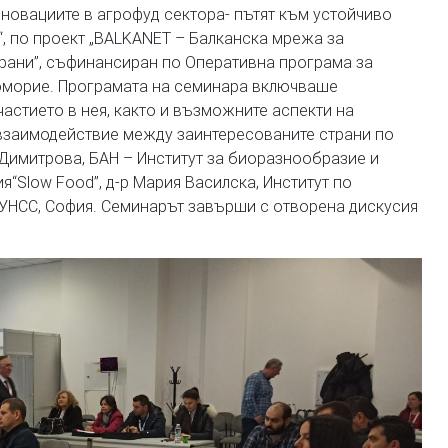
новациите в агрофуд сектора- пътят към устойчиво
, по проект „BALKANET – Балканска мрежа за
храни”, съфинансиран по Оперативна програма за
оморие. Програмата на семинара включваше
частието в нея, както и възможните аспекти на
, взаимодействие между заинтересованите страни по
 Димитрова, БАН – Институт за биоразнообразие и
“Slow Food”, д-р Мария Василска, Институт по
 УНСС, София. Семинарът завърши с отворена дискусия