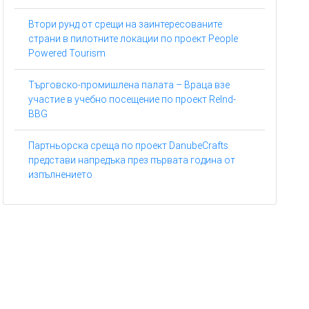
Втори рунд от срещи на заинтересованите
страни в пилотните локации по проект People
Powered Tourism
Търговско-промишлена палата – Враца взе
участие в учебно посещение по проект ReInd-
BBG
Партньорска среща по проект DanubeCrafts
представи напредъка през първата година от
изпълнението