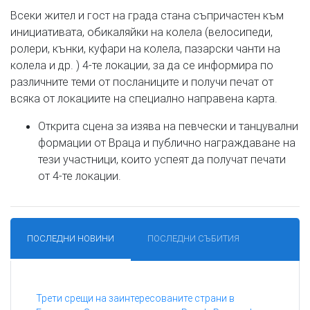
Всеки жител и гост на града стана съпричастен към
инициативата, обикаляйки на колела (велосипеди,
ролери, кънки, куфари на колела, пазарски чанти на
колела и др. ) 4-те локации, за да се информира по
различните теми от посланиците и получи печат от
всяка от локациите на специално направена карта.
Открита сцена за изява на певчески и танцувални
формации от Враца и публично награждаване на
тези участници, които успеят да получат печати
от 4-те локации.
ПОСЛЕДНИ НОВИНИ
ПОСЛЕДНИ СЪБИТИЯ
Трети срещи на заинтересованите страни в