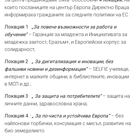
които посланиците на център Европа Директно Враца
информираха гражданите за следните политики на ЕС :
:
Локация 1
„За повече възможности за работа и
– Гаранция за младежта и Инициативата за
обучение“
младежка заетост, Еразъм+, и Европейски корпус за
солидарност;
:
Локация 2
„ За дигитализация и иновации, без
– SELFIE училище,
фалшиви новини и дезинформация“
интернет в малките общини, в библиотеките, иновации
в МСП и др.;
:
– защита на
Локация 3
„ За защита на потребителите“
личните данни, здравословна храна;
– без
Локация 4
: „ За по-чиста и устойчива Европа“
найлонови торбички, консумация с мисъл, развитие на
био земеделието.