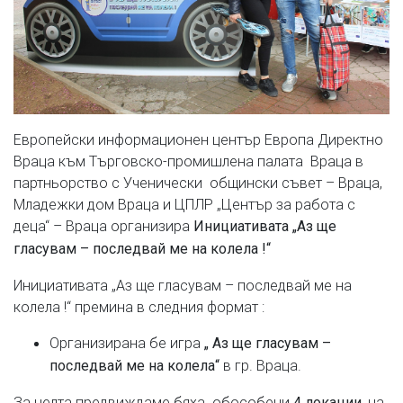
Европейски информационен център Европа Директно
Враца към Търговско-промишлена палата Враца в
партньорство с Ученически общински съвет – Враца,
Младежки дом Враца и ЦПЛР „Център за работа с
деца“ – Враца организира
Инициативата „Аз ще
гласувам – последвай ме на колела !“
Инициативата „Аз ще гласувам – последвай ме на
колела !“ премина в следния формат :
Организирана бе игра
„ Аз ще гласувам –
в гр. Враца.
последвай ме на колела“
За целта предвиждаме бяха обособени
, на
4 локации