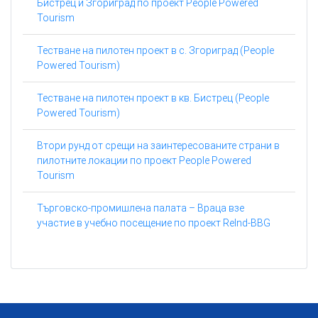
Бистрец и Згориград по проект People Powered
Tourism
Тестване на пилотен проект в с. Згориград (People
Powered Tourism)
Тестване на пилотен проект в кв. Бистрец (People
Powered Tourism)
Втори рунд от срещи на заинтересованите страни в
пилотните локации по проект People Powered
Tourism
Търговско-промишлена палата – Враца взе
участие в учебно посещение по проект ReInd-BBG