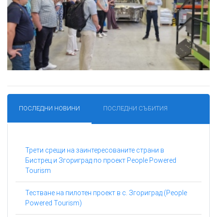
ПОСЛЕДНИ НОВИНИ
ПОСЛЕДНИ СЪБИТИЯ
Трети срещи на заинтересованите страни в
Бистрец и Згориград по проект People Powered
Tourism
Тестване на пилотен проект в с. Згориград (People
Powered Tourism)