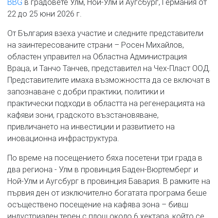
BBG
в градовете Улм, Ной-Улм и Аугсбург, Германия от
22 до 25 юни 2026 г.
От България взеха участие и следните представители
на заинтересованите страни – Росен Михайлов,
областен управител на Областна Администрация
Враца, и Танчо Танчев, представител на Чех-Пласт ООД.
Представителите имаха възможността да се включат в
запознаване с добри практики, политики и
практически подходи в областта на регенерацията на
кафяви зони, градското възстановяване,
привличането на инвестиции и развитието на
иновационна инфраструктура.
По време на посещението бяха посетени три града в
два региона - Улм в провинция Баден-Вюртемберг и
Ной-Улм и Аугсбург в провинция Бавария. В рамките на
първия ден от изключително богатата програма беше
осъществено посещение на кафява зона – бивш
индустриален терен с площ около 6 хектара, който се