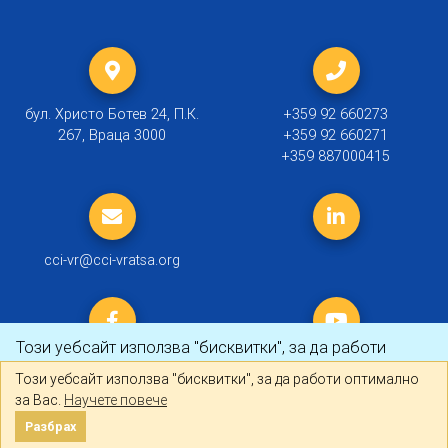
бул. Христо Ботев 24, П.К.
+359 92 660273
267, Враца 3000
+359 92 660271
+359 887000415
cci-vr@cci-vratsa.org
Този уебсайт използва "бисквитки", за да работи
оптимално за Вас.
Научете повече
Този уебсайт използва "бисквитки", за да работи оптимално
за Вас.
Научете повече
© 2019 ТПП Враца |
Политика за личните данни
Разбрах
Разбрах
Created by
DREAMmedia Creative Studio