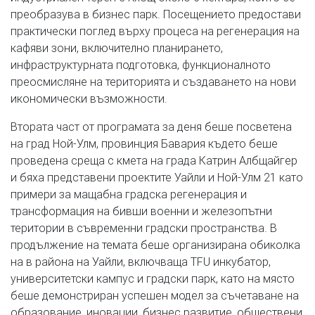
преобразува в бизнес парк. Посещението предостави
практически поглед върху процеса на регенерация на
кафяви зони, включително планирането,
инфраструктурната подготовка, функционалното
преосмисляне на територията и създаването на нови
икономически възможности.
Втората част от програмата за деня беше посветена
на град Ной-Улм, провинция Бавария където беше
проведена среща с кмета на града Катрин Албщайгер
и бяха представени проектите Уайли и Ной-Улм 21 като
примери за мащабна градска регенерация и
трансформация на бивши военни и железопътни
територии в съвременни градски пространства. В
продължение на темата беше организирана обиколка
на в района на Уайли, включваща TFU инкубатор,
университетски кампус и градски парк, като на място
беше демонстриран успешен модел за съчетаване на
образование, иновации, бизнес развитие, обществени