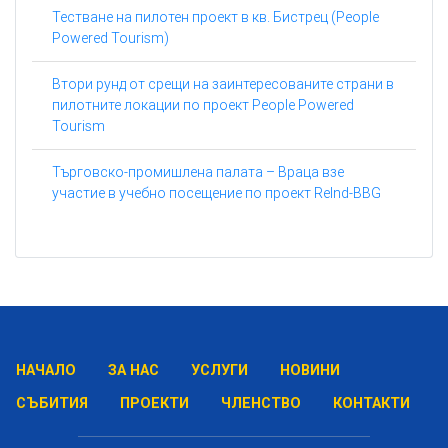
Тестване на пилотен проект в кв. Бистрец (People
Powered Tourism)
Втори рунд от срещи на заинтересованите страни в
пилотните локации по проект People Powered
Tourism
Търговско-промишлена палата – Враца взе
участие в учебно посещение по проект ReInd-BBG
НАЧАЛО
ЗА НАС
УСЛУГИ
НОВИНИ
СЪБИТИЯ
ПРОЕКТИ
ЧЛЕНСТВО
КОНТАКТИ