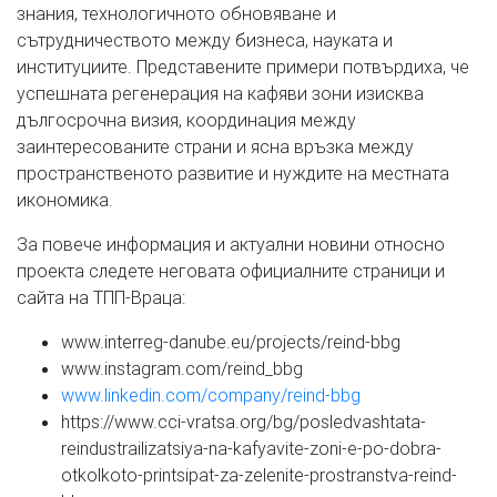
знания, технологичното обновяване и
сътрудничеството между бизнеса, науката и
институциите. Представените примери потвърдиха, че
успешната регенерация на кафяви зони изисква
дългосрочна визия, координация между
заинтересованите страни и ясна връзка между
пространственото развитие и нуждите на местната
икономика.
За повече информация и актуални новини относно
проекта следете неговата официалните страници и
сайта на ТПП-Враца:
www.interreg-danube.eu/projects/reind-bbg
www.instagram.com/reind_bbg
www.linkedin.com/company/reind-bbg
https://www.cci-vratsa.org/bg/posledvashtata-
reindustrailizatsiya-na-kafyavite-zoni-e-po-dobra-
otkolkoto-printsipat-za-zelenite-prostranstva-reind-