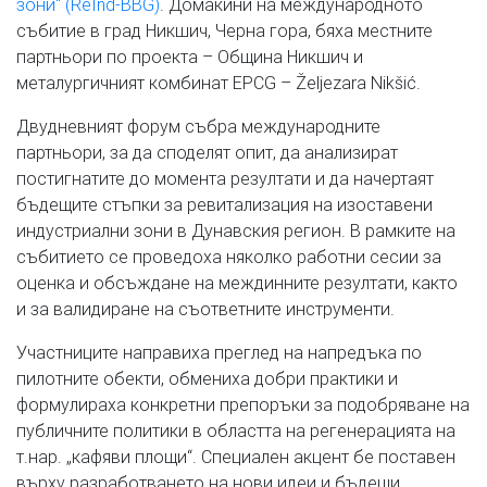
зони“ (ReInd-BBG)
. Домакини на международното
събитие в град Никшич, Черна гора, бяха местните
партньори по проекта – Община Никшич и
металургичният комбинат EPCG – Željezara Nikšić.
Двудневният форум събра международните
партньори, за да споделят опит, да анализират
постигнатите до момента резултати и да начертаят
бъдещите стъпки за ревитализация на изоставени
индустриални зони в Дунавския регион. В рамките на
събитието се проведоха няколко работни сесии за
оценка и обсъждане на междинните резултати, както
и за валидиране на съответните инструменти.
Участниците направиха преглед на напредъка по
пилотните обекти, обмениха добри практики и
формулираха конкретни препоръки за подобряване на
публичните политики в областта на регенерацията на
т.нар. „кафяви площи“. Специален акцент бе поставен
върху разработването на нови идеи и бъдещи