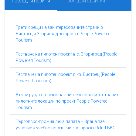
ПОСЛЕДНИ НОВИНИ
ПОСЛЕДНИ СЪБИТИЯ
Трети срещи на заинтересованите страни в
Бистрец и Згориград по проект People Powered
Tourism
Тестване на пилотен проект в с. Згориград (People
Powered Tourism)
Тестване на пилотен проект в кв. Бистрец (People
Powered Tourism)
Втори рунд от срещи на заинтересованите страни в
пилотните локации по проект People Powered
Tourism
Търговско-промишлена палата – Враца взе
участие в учебно посещение по проект ReInd-BBG