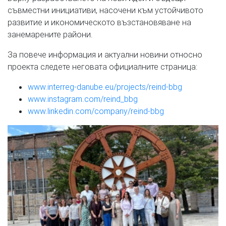
съвместни инициативи, насочени към устойчивото
развитие и икономическото възстановяване на
занемарените райони.
За повече информация и актуални новини относно
проекта следете неговата официалните страница:
www.interreg-danube.eu/projects/reind-bbg
www.instagram.com/reind_bbg
www.linkedin.com/company/reind-bbg