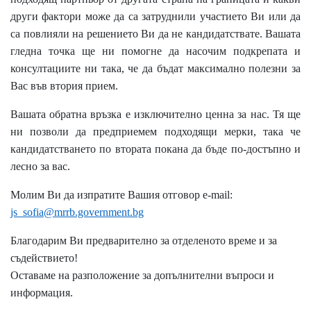
други фактори може да са затруднили участието Ви или да
са повлияли на решението Ви да не кандидатствате. Вашата
гледна точка ще ни помогне да насочим подкрепата и
консултациите ни така, че да бъдат максимално полезни за
Вас във втория прием.
Вашата обратна връзка е изключително ценна за нас. Тя ще
ни позволи да предприемем подходящи мерки, така че
кандидатстването по втората покана да бъде
по-достъпно и
лесно за
вас
.
Молим Ви да изпратите Вашия отговор е-mail:
js_sofia@mrrb.government.bg
Благодарим Ви предварително за отделеното време и за
съдействието!
Оставаме на разположение за допълнителни въпроси и
информация.