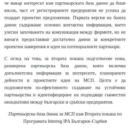
че макар интересът към партньорската база данни да беше
висок, част от регистрираните предприятия не успяха да
подадат проектни предложения. Първата версия на базата
данни съдържаше основно контактна информация, което
улесни започването на комуникация между фирмите, но не
винаги предоставяше достатъчно данни за конкретните
проектни намерения и идеи на потенциалните партньори.
С оглед на това, за втората покана подготвихме
нова,
разширена партньорска база данни
, която включва
допълнителна информация за интересите, планираните
дейности и проектните идеи на МСП. Целта е да
подпомогнем по-ефективното създаване на устойчиви
партньорства и идентифициране на подходящи съвместни
инициативи между български и сръбски предприятия.
Партньорска база данни за МСП
към Втората покана по
Програмата Interreg IPA България–Сърбия