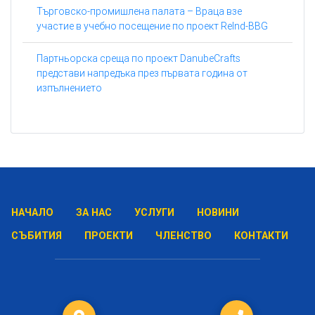
Търговско-промишлена палата – Враца взе
участие в учебно посещение по проект ReInd-BBG
Партньорска среща по проект DanubeCrafts
представи напредъка през първата година от
изпълнението
НАЧАЛО
ЗА НАС
УСЛУГИ
НОВИНИ
СЪБИТИЯ
ПРОЕКТИ
ЧЛЕНСТВО
КОНТАКТИ