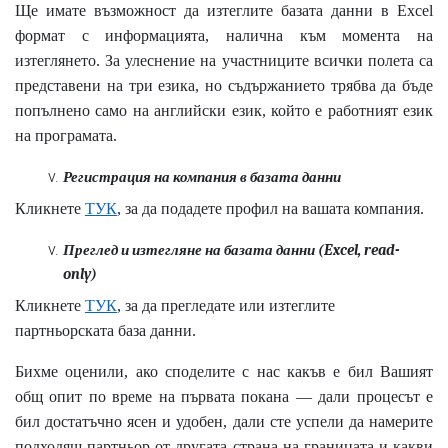
Ще имате възможност да изтеглите базата данни в Excel
формат с информацията, налична към момента на
изтеглянето. За улеснение на участниците всички полета са
представени на три езика, но съдържанието трябва да бъде
попълнено
само на английски език
, който е работният език
на програмата.
Регистрация на компания в базата данни
Кликнете
ТУК
, за да подадете профил на вашата компания.
Преглед и изтегляне на базата данни (Excel, read-
only)
Кликнете
ТУК
, за да прегледате или изтеглите
партньорската база данни.
Бихме оценили, ако споделите с нас какъв е бил Вашият
общ опит по време на първата покана — дали процесът е
бил достатъчно ясен и удобен, дали сте успели да намерите
подходящ партньор от другата страна на границата и какви