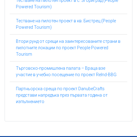
Тестване на пилотен проект в с. Згориград (People
Powered Tourism)
Тестване на пилотен проект в кв. Бистрец (People
Powered Tourism)
Втори рунд от срещи на заинтересованите страни в
пилотните локации по проект People Powered
Tourism
Търговско-промишлена палата – Враца взе
участие в учебно посещение по проект ReInd-BBG
Партньорска среща по проект DanubeCrafts
представи напредъка през първата година от
изпълнението