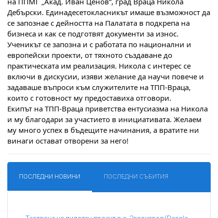
на ППМГ „Акад. Иван Ценов“, град Враца Никола
Дебърски. Единадесетокласникът имаше възможност да
се запознае с дейността на Палатата в подкрепа на
бизнеса и как се подготвят документи за износ.
Ученикът се запозна и с работата по национални и
европейски проекти, от тяхното създаване до
практическата им реализация. Никола с интерес се
включи в дискусии, изяви желание да научи повече и
задаваше въпроси към служителите на ТПП-Враца,
които с готовност му предоставиха отговори.
Екипът на ТПП-Враца приветства ентусиазма на Никола
и му благодари за участието в инициативата. Желаем
му много успех в бъдещите начинания, а вратите ни
винаги остават отворени за него!
ПОСЛЕДНИ НОВИНИ
ПОСЛЕДНИ СЪБИТИЯ