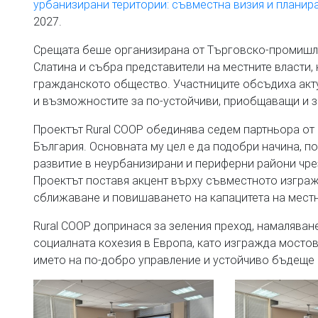
урбанизирани територии: съвместна визия и планир
2027.
Срещата беше организирана от Търговско-промишле
Слатина и събра представители на местните власти,
гражданското общество. Участниците обсъдиха акту
и възможностите за по-устойчиви, приобщаващи и з
Проектът Rural COOP обединява седем партньора от 
България. Основната му цел е да подобри начина, по
развитие в неурбанизирани и периферни райони чр
Проектът поставя акцент върху съвместното изграж
сближаване и повишаването на капацитета на местн
Rural COOP допринася за зеления преход, намаляван
социалната кохезия в Европа, като изгражда мостов
името на по-добро управление и устойчиво бъдеще 