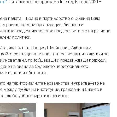
ане“
, финансиран по програма Interreg Europe 2021–
на палата – Враца в партньорство с Община Бяла
 неправителствени организации, бизнеса и
алните предизвикателства пред развитието на региона
елени политики.
Италия, Полша, Швеция, Швейцария, Албания и
 който се създават и прилагат регионални политики за
ез иновативни, приобщаващи и предвиждащи подходи.
дане на визии за бъдещето, териториалното
ите власти и общности.
ето на териториалните неравенства и укрепването на
е между публични институции, граждани и бизнес в
на слабо урбанизираните региони.