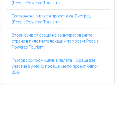
(People Powered Tourism)
Тестване на пилотен проект в кв. Бистрец
(People Powered Tourism)
Втори рунд от срещи на заинтересованите
страни в пилотните локации по проект People
Powered Tourism
Търговско-промишлена палата – Враца взе
участие в учебно посещение по проект ReInd-
BBG