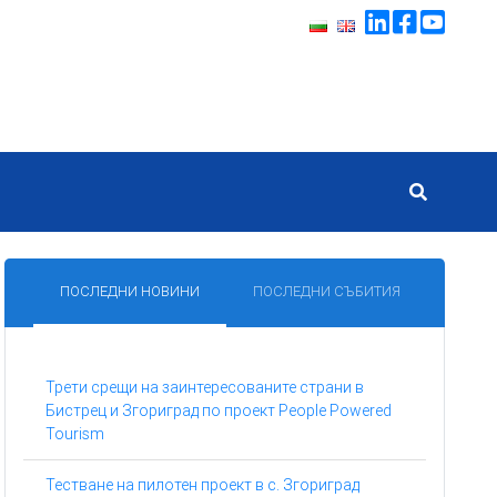
ПОСЛЕДНИ НОВИНИ
ПОСЛЕДНИ СЪБИТИЯ
Трети срещи на заинтересованите страни в
Бистрец и Згориград по проект People Powered
Tourism
Тестване на пилотен проект в с. Згориград