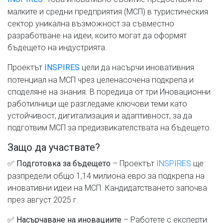
малките и средни предприятия (МСП) в туристическия
сектор уникална възможност за съвместно
разработване на идеи, които могат да оформят
бъдещето на индустрията.
Проектът
цели да насърчи иновативния
INSPIRES
потенциал на МСП чрез целенасочена подкрепа и
споделяне на знания. В поредица от три Иновационни
работилници ще разгледаме ключови теми като
устойчивост, дигитализация и адаптивност, за да
подготвим МСП за предизвикателствата на бъдещето.
Защо да участвате?
✅
– Проектът
INSPIRES
ще
Подготовка за бъдещето
разпредели общо 1,14 милиона евро за подкрепа на
иновативни идеи на МСП. Кандидатстването започва
през август 2025 г.
✅
– Работете с експерти
Насърчаване на иновациите