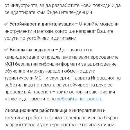
от индустрията, за да разработите нови подходи и да
се адаптирате към бъдещите тенденции.
✅
– Открийте модерни
Устойчивост и дигитализация
инструменти и методи, които ще направят Вашите
услуги по-устойчиви и дигитални.
✅
– До началото на
Безплатна подкрепа
кандидатстването предлагаме на заинтересованите
МСП безплатни хибридни формати за вдъхновение,
обучение и международен обмен с други
туристически МСП и експерти. Първата Иновационна
работилница по темата за устойчивостта вече се
проведе в Антверпен – трите основни заключения
можете да намерите на
уебсайта на проекта
.
е интерактивен и
Иновационна
та
работилница
креативен работен формат, предназначен за бързо
разработване и усъвършенстване на иновативни