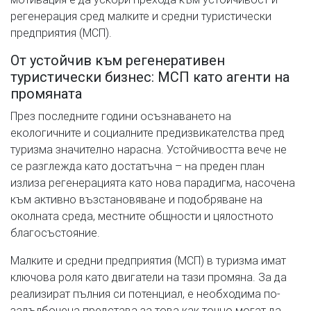
регенерация сред малките и средни туристически
предприятия (МСП).
От устойчив към регенеративен
туристически бизнес: МСП като агенти на
промяната
През последните години осъзнаването на
екологичните и социалните предизвикателства пред
туризма значително нарасна. Устойчивостта вече не
се разглежда като достатъчна – на преден план
излиза регенерацията като нова парадигма, насочена
към активно възстановяване и подобряване на
околната среда, местните общности и цялостното
благосъстояние.
Малките и средни предприятия (МСП) в туризма имат
ключова роля като двигатели на тази промяна. За да
реализират пълния си потенциал, е необходима по-
задълбочена представа за това как точно могат да