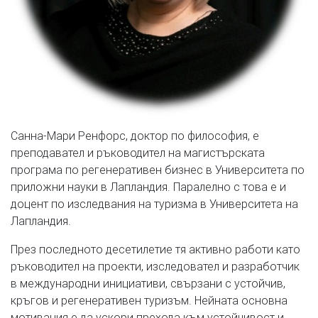
Санна-Мари Ренфорс, доктор по философия, е
преподавател и ръководител на магистърската
програма по регенеративен бизнес в Университета по
приложни науки в Лапландия. Паралелно с това е и
доцент по изследвания на туризма в Университета на
Лапландия.
През последното десетилетие тя активно работи като
ръководител на проекти, изследовател и разработчик
в международни инициативи, свързани с устойчив,
кръгов и регенеративен туризъм. Нейната основна
мотивация е да ускори прехода към устойчивост и