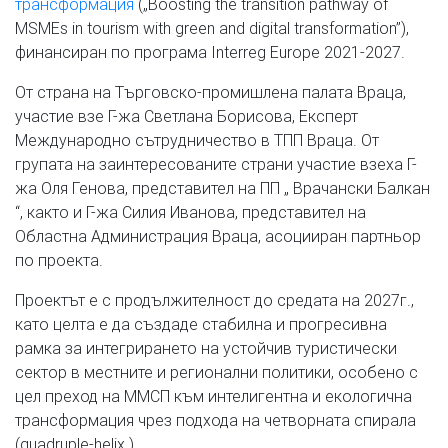
трансформация
(„Boosting the transition pathway of
MSMEs in tourism with green and digital transformation”),
финансиран по програма Interreg Europe 2021-2027.
От страна на Търговско-промишлена палата Враца,
участие взе Г-жа Светлана Борисова, Експерт
Международно сътрудничество в ТПП Враца. От
групата на заинтересованите страни участие взеха Г-
жа Оля Генова, представител на ПП „ Врачански Балкан
“, както и Г-жа Силия Иванова, представител на
Областна Администрация Враца, асоцииран партньор
по проекта.
Проектът е с продължителност до средата на 2027г.,
като целта е да създаде стабилна и прогресивна
рамка за интегрирането на устойчив туристически
сектор в местните и регионални политики, особено с
цел преход на ММСП към интелигентна и екологична
трансформация чрез подхода на четворната спирала
(quadruple-helix ).