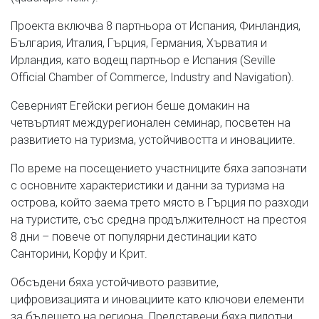
Проекта включва 8 партньора от Испания, Финландия,
България, Италия, Гърция, Германия, Хърватия и
Ирландия, като водещ партньор е Испания (Seville
Official Chamber of Commerce, Industry and Navigation).
Северният Егейски регион беше домакин на
четвъртият междурегионален семинар, посветен на
развитието на туризма, устойчивостта и иновациите.
По време на посещението участниците бяха запознати
с основните характеристики и данни за туризма на
острова, който заема трето място в Гърция по разходи
на туристите, със средна продължителност на престоя
8 дни – повече от популярни дестинации като
Санторини, Корфу и Крит.
Обсъдени бяха устойчивото развитие,
цифровизацията и иновациите като ключови елементи
за бъдещето на региона. Представени бяха пилотни