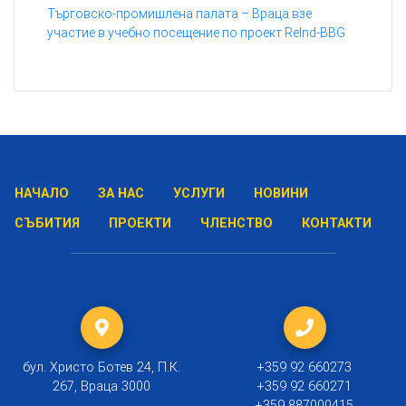
Търговско-промишлена палата – Враца взе
участие в учебно посещение по проект ReInd-BBG
НАЧАЛО
ЗА НАС
УСЛУГИ
НОВИНИ
СЪБИТИЯ
ПРОЕКТИ
ЧЛЕНСТВО
КОНТАКТИ
бул. Христо Ботев 24, П.К.
+359 92 660273
267, Враца 3000
+359 92 660271
+359 887000415