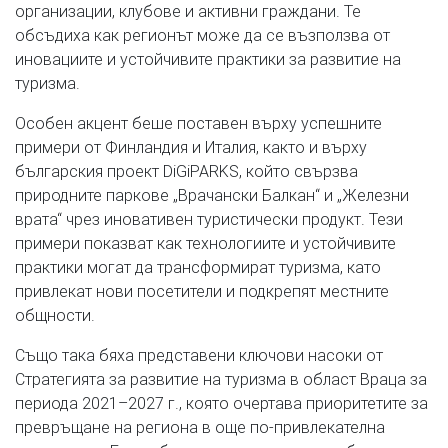
организации, клубове и активни граждани. Те
обсъдиха как регионът може да се възползва от
иновациите и устойчивите практики за развитие на
туризма.
Особен акцент беше поставен върху успешните
примери от Финландия и Италия, както и върху
българския проект DiGiPARKS, който свързва
природните паркове „Врачански Балкан“ и „Железни
врата“ чрез иновативен туристически продукт. Тези
примери показват как технологиите и устойчивите
практики могат да трансформират туризма, като
привлекат нови посетители и подкрепят местните
общности.
Също така бяха представени ключови насоки от
Стратегията за развитие на туризма в област Враца за
периода 2021–2027 г., която очертава приоритетите за
превръщане на региона в още по-привлекателна