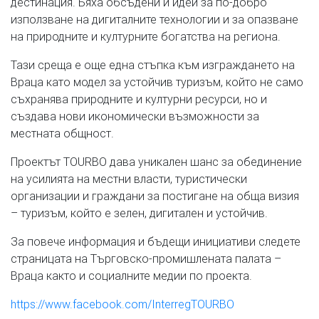
дестинация. Бяха обсъдени и идеи за по-добро
използване на дигиталните технологии и за опазване
на природните и културните богатства на региона.
Тази среща е още една стъпка към изграждането на
Враца като модел за устойчив туризъм, който не само
съхранява природните и културни ресурси, но и
създава нови икономически възможности за
местната общност.
Проектът TOURBO дава уникален шанс за обединение
на усилията на местни власти, туристически
организации и граждани за постигане на обща визия
– туризъм, който е зелен, дигитален и устойчив.
За повече информация и бъдещи инициативи следете
страницата на Търговско-промишлената палата –
Враца както и социалните медии по проекта.
https://www.facebook.com/InterregTOURBO