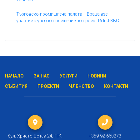
Търговско-промишлена палата – Враца взе
участие в учебно посещение по проект ReInd-BBG
НАЧАЛО
ЗА НАС
УСЛУГИ
НОВИНИ
СЪБИТИЯ
ПРОЕКТИ
ЧЛЕНСТВО
КОНТАКТИ
бул. Христо Ботев 24, П.К.
+359 92 660273