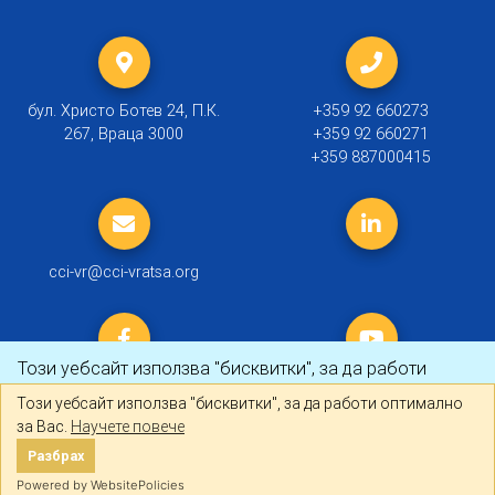
бул. Христо Ботев 24, П.К.
+359 92 660273
267, Враца 3000
+359 92 660271
+359 887000415
cci-vr@cci-vratsa.org
Този уебсайт използва "бисквитки", за да работи
оптимално за Вас.
Научете повече
Този уебсайт използва "бисквитки", за да работи оптимално
за Вас.
Научете повече
© 2019 ТПП Враца |
Политика за личните данни
Разбрах
Разбрах
Created by
DREAMmedia Creative Studio
Powered by WebsitePolicies
Powered by WebsitePolicies