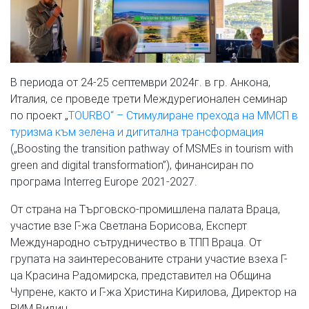
В периода от 24-25 септември 2024г. в гр. Анкона,
Италия, се проведе трети Междурегионален семинар
по проект „
TOURBO“ – Стимулиране прехода на ММСП в
туризма към зелена и дигитална трансформация
(„Boosting the transition pathway of MSMEs in tourism with
green and digital transformation”), финансиран по
програма Interreg Europe 2021-2027.
От страна на Търговско-промишлена палата Враца,
участие взе Г-жа Светлана Борисова, Експерт
Международно сътрудничество в ТПП Враца. От
групата на заинтересованите страни участие взеха Г-
ца Красина Радомирска, представител на Община
Чупрене, както и Г-жа Христина Кирилова, Директор на
РИМ Видин.