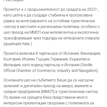
Проектът е с продължителност до средата на 2027г.,
като целта е да създаде стабилна и прогресивна
рамка за интегрирането на устойчив туристически
сектор в местните и регионални политики, особено с
цел преход на ММСП към интелигентна и екологична
трансформация чрез подхода на четворната спирала
(quadruple-helix ).
Проекта включва 8 партньора от Испания, Финландия,
България, Италия, Гърция, Германия, Хърватия и
Ирландия, като водещ партньор е Испания (Seville
Official Chamber of Commerce, Industry and Navigation).
Основната цел на събитието беше да се насърчи
зеленият и дигитален преход на микро, малките и
средни предприятия (ММСП) в туристическия сектор.
По време на срещата бяха представени много
интересни презентации свързани с политиката за