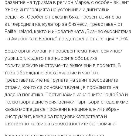
развитие на туризма в регион Марке, с особен акцент
върху интеграцията на устойчиви и дигитални
решения. Особено полезни бяха презентациите за
въглеродния калкулатор за бизнеси, представен от
Failte Ireland, както и иновативната „Бизнес екосистема
на Амазонка в Европа“, представена от агенция PORA.
Беше организиран и проведен тематичен семинар/
уъркшоп, където партньорите обсъдиха
политическите инструменти включени в проекта. В
това обсъждане взеха участие и част от
представителите на групата на заинтересованите
страни, които са основния водещ в промяната на
дадена политика. Постигнахме изключително добра и
ползотворна дискусия, всички партньори споделихме
какво може да се промени в националния избран
инструмент, какви са предизвикателствата и
съответно какви са възможностите за промяна.
Участието в този семинар не само обогати