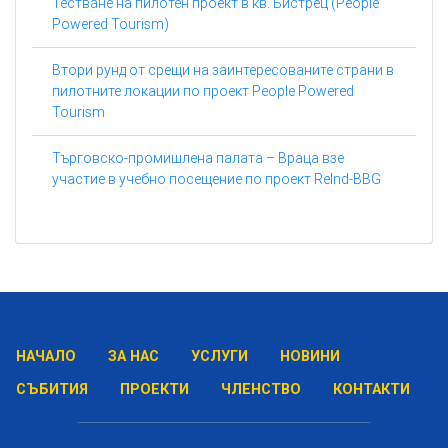
Тестване на пилотен проект в кв. Бистрец (People
Powered Tourism)
Втори рунд от срещи на заинтересованите страни в
пилотните локации по проект People Powered
Tourism
Търговско-промишлена палата – Враца взе
участие в учебно посещение по проект ReInd-BBG
НАЧАЛО
ЗА НАС
УСЛУГИ
НОВИНИ
СЪБИТИЯ
ПРОЕКТИ
ЧЛЕНСТВО
КОНТАКТИ