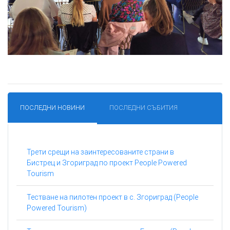
ПОСЛЕДНИ НОВИНИ
ПОСЛЕДНИ СЪБИТИЯ
Трети срещи на заинтересованите страни в
Бистрец и Згориград по проект People Powered
Tourism
Тестване на пилотен проект в с. Згориград (People
Powered Tourism)