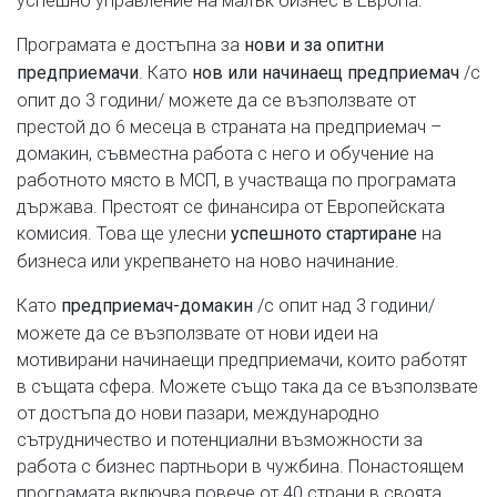
Програмата е достъпна за
нови и за опитни
. Като
/с
предприемачи
нов или начинаещ предприемач
опит до 3 години/ можете да се възползвате от
престой до 6 месеца в страната на предприемач –
домакин, съвместна работа с него и обучениe на
работното място в МСП, в участваща по програмата
държава. Престоят се финансира от Европейската
комисия. Това ще улесни
на
успешното стартиране
бизнеса или укрепването на ново начинание.
Като
/с опит над 3 години/
предприемач-домакин
можете да се възползвате от нови идеи на
мотивирани начинаещи предприемачи, които работят
в същата сфера. Можете също така да се възползвате
от достъпа до нови пазари, международно
сътрудничество и потенциални възможности за
работа с бизнес партньори в чужбина. Понастоящем
програмата включва повече от 40 страни в своята