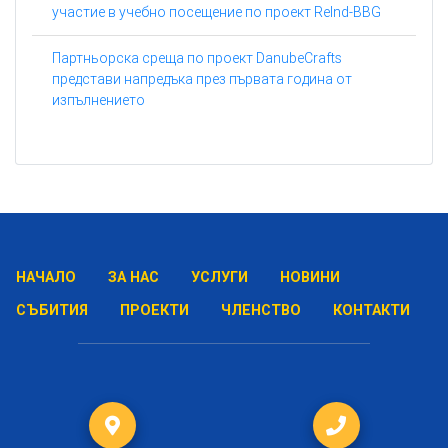
участие в учебно посещение по проект ReInd-BBG
Партньорска среща по проект DanubeCrafts
представи напредъка през първата година от
изпълнението
НАЧАЛО
ЗА НАС
УСЛУГИ
НОВИНИ
СЪБИТИЯ
ПРОЕКТИ
ЧЛЕНСТВО
КОНТАКТИ