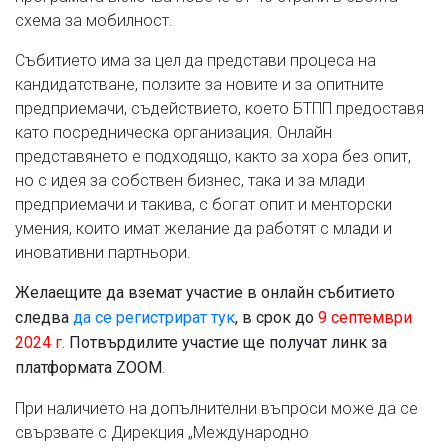
схема за мобилност.
Събитието има за цел да представи процеса на
кандидатстване, ползите за новите и за опитните
предприемачи, съдействието, което БТПП предоставя
като посредническа организация. Онлайн
представянето е подходящо, както за хора без опит,
но с идея за собствен бизнес, така и за млади
предприемачи и такива, с богат опит и менторски
умения, които имат желание да работят с млади и
иновативни партньори.
Желаещите да вземат участие в онлайн събитието
следва
да се регистрират тук
, в срок до
9 септември
2024 г.
Потвърдилите участие ще получат линк за
.
платформата ZOOM
При наличието на допълнителни въпроси може да се
свързвате с Дирекция „Международно