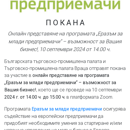
П О К А Н А
Онлайн представяне на
програмата „Еразъм за
млади предприемачи“ – възможност за Вашия
бизнес!, 10 септември 202
4
от
14
.
00
ч.
Българската търговско-промишлена палата и
Търговско-промишлена палата Враца отправят покана
за участие в
онлайн представяне на програмата
„Еразъм за млади предприемачи“ – възможност за
, което ще се проведе на 10 септември
Вашия бизнес!
.
в платформата Zoom.
2024 г. от 14.00 ч
до 15.00 ч.
Програмата
осигурява
Еразъм за млади предприемачи
съдействие на европейски предприемачи да
придобият необходимите умения за стартиране и/или
успешно управление на малък бизнес в Европа.