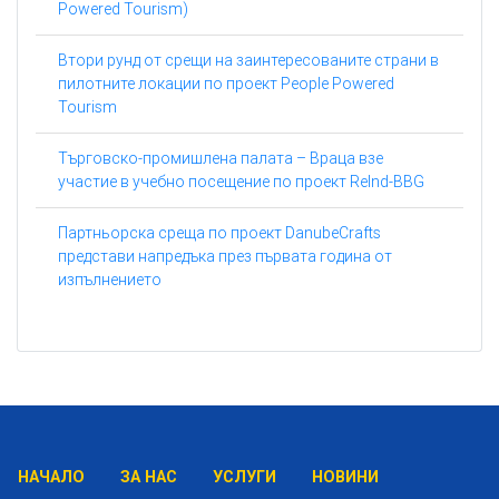
Powered Tourism)
Втори рунд от срещи на заинтересованите страни в
пилотните локации по проект People Powered
Tourism
Търговско-промишлена палата – Враца взе
участие в учебно посещение по проект ReInd-BBG
Партньорска среща по проект DanubeCrafts
представи напредъка през първата година от
изпълнението
НАЧАЛО
ЗА НАС
УСЛУГИ
НОВИНИ