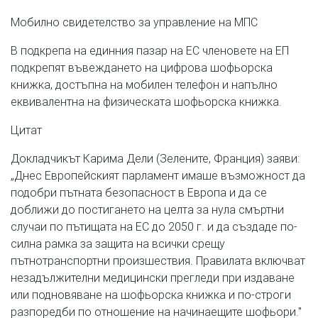
Мобилно свидетелство за управление на МПС
В подкрепа на единния пазар на ЕС членовете на ЕП
подкрепят въвеждането на цифрова шофьорска
книжка, достъпна на мобилен телефон и напълно
еквивалентна на физическата шофьорска книжка.
Цитат
Докладчикът Карима Дели (Зелените, Франция) заяви:
„Днес Европейският парламент имаше възможност да
подобри пътната безопасност в Европа и да се
доближи до постигането на целта за нула смъртни
случаи по пътищата на ЕС до 2050 г. и да създаде по-
силна рамка за защита на всички срещу
пътнотранспортни произшествия. Правилата включват
незадължителни медицински прегледи при издаване
или подновяване на шофьорска книжка и по-строги
разпоредби по отношение на начинаещите шофьори."