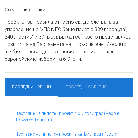
Следващи стъпки
Проектът за правила относно свидетелствата за
управление на МПС в ЕС беше приет с 339 гласа „за“,
240 „против“ и 37 „въздържал се“, което представлява
позицията на Парламента на първо четене. Досието
ще бъде проследено от новия Парламент след
европейските избори на 6-9 юни.
ПОСЛЕДНИ НОВИНИ
ПОСЛЕДНИ СЪБИТИЯ
Тестване на пилотен проект в с. Згориград (People
Powered Tourism)
Тестване на пилотен проект в кв. Бистрец (People