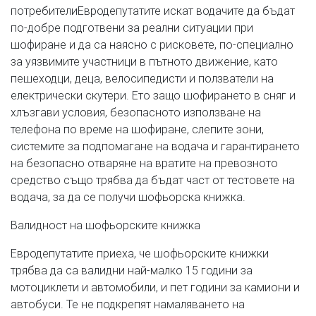
потребителиЕвродепутатите искат водачите да бъдат
по-добре подготвени за реални ситуации при
шофиране и да са наясно с рисковете, по-специално
за уязвимите участници в пътното движение, като
пешеходци, деца, велосипедисти и ползватели на
електрически скутери. Ето защо шофирането в сняг и
хлъзгави условия, безопасното използване на
телефона по време на шофиране, слепите зони,
системите за подпомагане на водача и гарантирането
на безопасно отваряне на вратите на превозното
средство също трябва да бъдат част от тестовете на
водача, за да се получи шофьорска книжка.
Валидност на шофьорските книжка
Евродепутатите приеха, че шофьорските книжки
трябва да са валидни най-малко 15 години за
мотоциклети и автомобили, и пет години за камиони и
автобуси. Те не подкрепят намаляването на