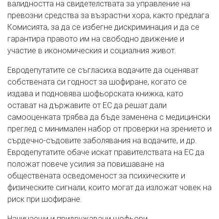
валидността на свидетелствата за управление на
превозни средства за възрастни хора, както предлага
Комисията, за да се избегне дискриминация и да се
гарантира правото им на свободно движение и
участие в икономическия и социалния живот.
Евродепутатите се съгласиха водачите да оценяват
собствената си годност за шофиране, когато се
издава и подновява шофьорската книжка, като
остават на държавите от ЕС да решат дали
самооценката трябва да бъде заменена с медицински
преглед с минимален набор от проверки на зрението и
сърдечно-съдовите заболявания на водачите, и др.
Евродепутатите обаче искат правителствата на ЕС да
положат повече усилия за повишаване на
обществената осведоменост за психическите и
физическите сигнали, които могат да изложат човек на
риск при шофиране.
Начинаещи и придружавани шофьори