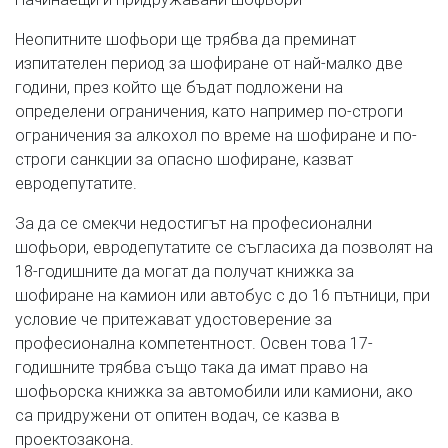
Неопитните шофьори ще трябва да преминат
изпитателен период за шофиране от най-малко две
години, през който ще бъдат подложени на
определени ограничения, като например по-строги
ограничения за алкохол по време на шофиране и по-
строги санкции за опасно шофиране, казват
евродепутатите.
За да се смекчи недостигът на професионални
шофьори, евродепутатите се съгласиха да позволят на
18-годишните да могат да получат книжка за
шофиране на камион или автобус с до 16 пътници, при
условие че притежават удостоверение за
професионална компетентност. Освен това 17-
годишните трябва също така да имат право на
шофьорска книжка за автомобили или камиони, ако
са придружени от опитен водач, се казва в
проектозакона.