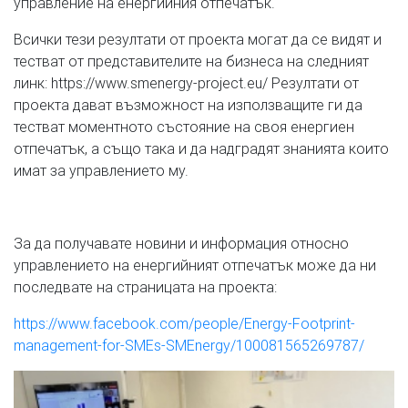
управление на енергийния отпечатък.
Всички тези резултати от проекта могат да се видят и
тестват от представителите на бизнеса на следният
линк: https://www.smenergy-project.eu/ Резултати от
проекта дават възможност на използващите ги да
тестват моментното състояние на своя енергиен
отпечатък, а също така и да надградят знанията които
имат за управлението му.
За да получавате новини и информация относно
управлението на енергийният отпечатък може да ни
последвате на страницата на проекта:
https://www.facebook.com/people/Energy-Footprint-
management-for-SMEs-SMEnergy/100081565269787/