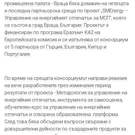
промишлена палата - Враца бяха домакин на четвърта
и последна партньорска среща по проект „SMEnergy –
Управление на енергийният отпечатък за МСП“, която
се състоя в град Враца, България. Проектът е
финансиран по програма Еразъм+ КА2 на
Европейската комисия и се изпълнява от консорциум
от 5 партньора от Гърция, България, Кипър и
Португалия.
По време на срещата консорциумът направи ревизия
на вече разработените през изминалия период
резултати от проекта - Методология за управление на
енергийния отпечатък, инструмента за самооценка,
обучителен курс за управление на енергийния
отпечатък и отворена образователна платформа.
След това бяха обсъдени въпроси свързани с
довършителни дейности по създадените продукти за