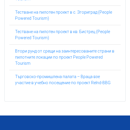
Тестване на пилотен проект в с. Згориград (People
Powered Tourism)
Тестване на пилотен проект в кв. Бистрец (People
Powered Tourism)
Втори рунд от срещи на заинтересованите страни в
пилотните локации по проект People Powered
Tourism
Търговско-промишлена палата – Враца взе
участие в учебно посещение по проект ReInd-BBG