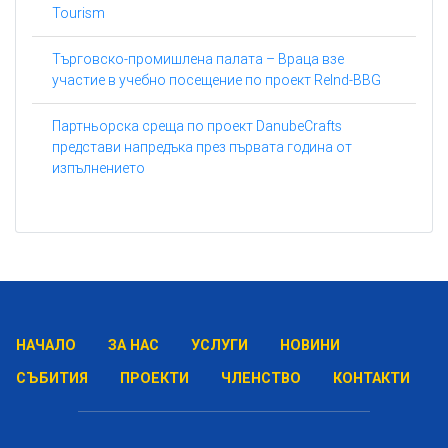
Tourism
Търговско-промишлена палата – Враца взе
участие в учебно посещение по проект ReInd-BBG
Партньорска среща по проект DanubeCrafts
представи напредъка през първата година от
изпълнението
НАЧАЛО
ЗА НАС
УСЛУГИ
НОВИНИ
СЪБИТИЯ
ПРОЕКТИ
ЧЛЕНСТВО
КОНТАКТИ