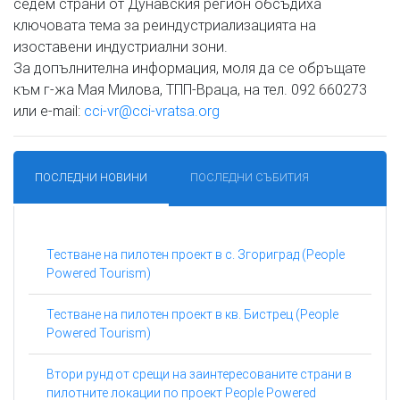
седем страни от Дунавския регион обсъдиха
ключовата тема за реиндустриализацията на
изоставени индустриални зони.
За допълнителна информация, моля да се обръщате
към г-жа Мая Милова, ТПП-Враца, на тел. 092 660273
или e-mail:
cci-vr@cci-vratsa.org
ПОСЛЕДНИ НОВИНИ
ПОСЛЕДНИ СЪБИТИЯ
Тестване на пилотен проект в с. Згориград (People
Powered Tourism)
Тестване на пилотен проект в кв. Бистрец (People
Powered Tourism)
Втори рунд от срещи на заинтересованите страни в
пилотните локации по проект People Powered