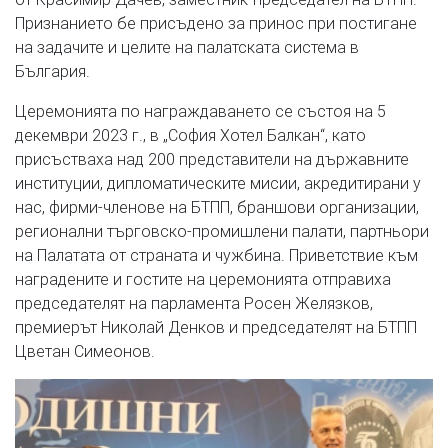
Признанието бе присъдено за принос при постигане
на задачите и целите на палатската система в
България.
Церемонията по награждаването се състоя на 5
декември 2023 г., в „София Хотел Балкан“, като
присъстваха над 200 представители на държавните
институции, дипломатическите мисии, акредитирани у
нас, фирми-членове на БТПП, браншови организации,
регионални търговско-промишлени палати, партньори
на Палатата от страната и чужбина. Приветствие към
наградените и гостите на церемонията отправиха
председателят на парламента Росен Желязков,
премиерът Николай Денков и председателят на БТПП
Цветан Симеонов.