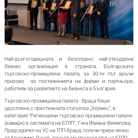
Най-дългогодишната и безспорно най-утвърдена
бизнес организация в страната, Българската
търговско-промишлена палата, за 30-ти път връчи
призове за постиженията на фирми и партньори,
работили за развитието на бизнеса в България.
Търговско-промишлена палата - Враца беше
удостоена с престижната статуетка „Хермес“, в
категория "Регионални търговско-промишлени палати
(камари) в системата на БТПП“. Г-жа Илиана Филипова,
Председател на УС на ТПП-Враца, получи приза лично
от Красимир Дачев, заместник-председател на БТПП.