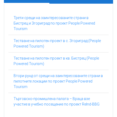
Трети срещи на заинтересованите страни в
Бистрец и Згориград по проект People Powered
Tourism
Тестване на пилотен проект в с. Згориград (People
Powered Tourism)
Тестване на пилотен проект в кв. Бистрец (People
Powered Tourism)
Втори рунд от срещи на заинтересованите страни в
пилотните локации по проект People Powered
Tourism
Търговско-промишлена палата – Враца взе
участие в учебно посещение по проект ReInd-BBG