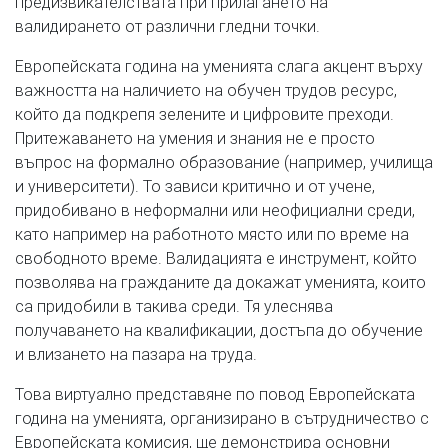
предизвикателствата при прилагането на
валидирането от различни гледни точки.
Европейската година на уменията слага акцент върху
важността на наличието на обучен трудов ресурс,
който да подкрепя зелените и цифровите преходи.
Притежаването на умения и знания не е просто
въпрос на формално образование (например, училища
и университети). То зависи критично и от учене,
придобивано в неформални или неофициални среди,
като например на работното място или по време на
свободното време. Валидацията е инструмент, който
позволява на гражданите да докажат уменията, които
са придобили в такива среди. Тя улеснява
получаването на квалификации, достъпа до обучение
и влизането на пазара на труда.
Това виртуално представяне по повод Европейската
година на уменията, организирано в сътрудничество с
Европейската комисия, ще демонстрира основни