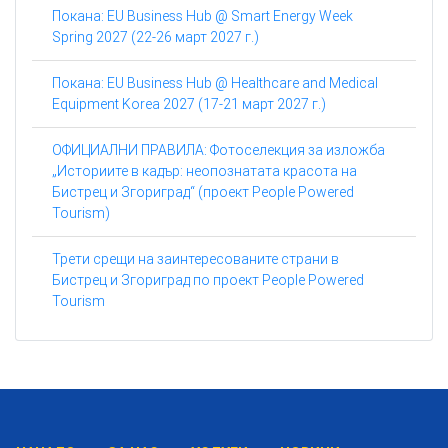
Покана: EU Business Hub @ Smart Energy Week
Spring 2027 (22-26 март 2027 г.)
Покана: EU Business Hub @ Healthcare and Medical
Equipment Korea 2027 (17-21 март 2027 г.)
ОФИЦИАЛНИ ПРАВИЛА: Фотоселекция за изложба
„Историите в кадър: неопознатата красота на
Бистрец и Згориград“ (проект People Powered
Tourism)
Трети срещи на заинтересованите страни в
Бистрец и Згориград по проект People Powered
Tourism