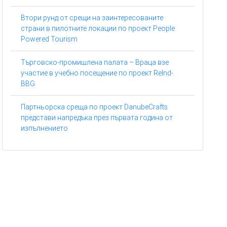
Втори рунд от срещи на заинтересованите
страни в пилотните локации по проект People
Powered Tourism
Търговско-промишлена палата – Враца взе
участие в учебно посещение по проект ReInd-
BBG
Партньорска среща по проект DanubeCrafts
представи напредъка през първата година от
изпълнението