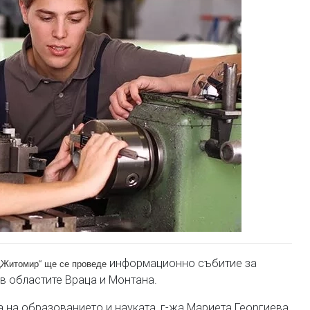
информационно събитие за
-л „Житомир“ ще се проведе
в областите Враца и Монтана.
 на образованието и науката, г-жа Мариета Георгиева,