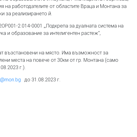
я на работодателите от областите Враца и Монтана за
ки за реализирането й.
ОP001-2.014-0001 „,Подкрепа за дуалната система на
ка и образование за интелигентен растеж“,
дат възстановени на място. Има възможност за
лени места на повече от 30км от гр. Монтана (само
8.2023 г.).
rt@mon.bg
до 31.08.2023 г.