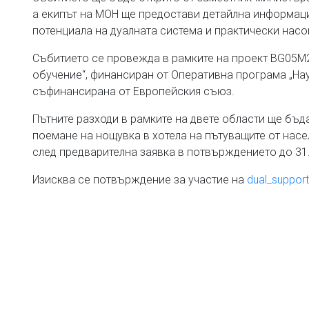
а екипът на МОН ще предостави детайлна информаци
потенциала на дуалната система и практически насо
Събитието се провежда в рамките на проект BG05M2
обучение“, финансиран от Оперативна програма „Нау
съфинансирана от Европейския съюз.
Пътните разходи в рамките на двете области ще бъ
поемане на нощувка в хотела на пътуващите от насе
след предварителна заявка в потвърждението до 31.0
Изисква се потвърждение за участие на
dual_suppo