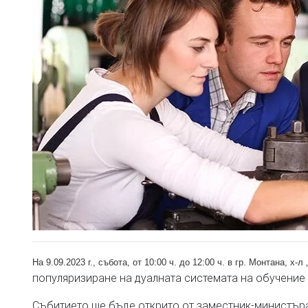
На 9.09.2023 г., събота, от 10:00 ч. до 12:00 ч. в гр. Монтана, х
популяризиране на дуалната системата на обучение 
Събитието ще бъде открито от заместник-министъра