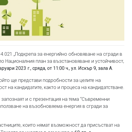
4.021 „Подкрепа за енергийно обновяване на сгради в
 по Националния план за възстановяване и устойчивост,
руари 2023 г., сряда, от 11:00 ч., ул. Искър 9, зала А.
който ще представи подробности за целите на
ст на кандидатите, както и процеса на кандидатстване.
 запознаят и с презентация на тема “Съвременни
зползване на възобновяема енергия в сгради за
частниците, които нямат възможност да присъстват на