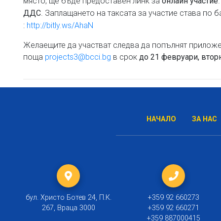
място, ще бъде предоставен линк за
онлайн участие
. Заплащането на таксата за участие става по б
ДДС
:
http://bitly.ws/AhaN
Желаещите да участват следва да попълнят приложен
поща
projects3@bcci.bg
в срок
до 21 февруари
,
втор
НАЧАЛО
ЗА НАС
бул. Христо Ботев 24, П.К.
+359 92 660273
267, Враца 3000
+359 92 660271
+359 887000415