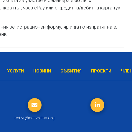
. Таксата за участие в семинара е
60 лв. с
анков път, чрез ePay или с кредитна/дебитна карта тук
ия регистрационен формуляр и да го изпратят на ел.
.
ник
УСЛУГИ
НОВИНИ
СЪБИТИЯ
ПРОЕКТИ
ЧЛЕ
cci-vr@cci-vratsa.org