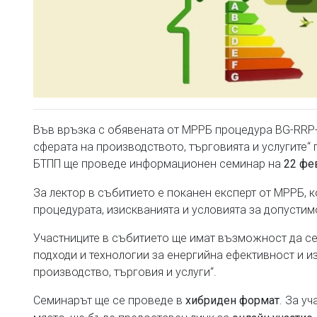
Във връзка с обявената от МРРБ процедура BG-RRP-
сферата на производството, търговията и услугите“
БТПП ще проведе информационен семинар на
22 фев
За лектор в събитието е поканен експерт от МРРБ, 
процедурата, изискванията и условията за допустимо
Участниците в събитието ще имат възможност да се
подходи и технологии за енергийна ефективност и и
производство, търговия и услуги“.
Семинарът ще се проведе в
. За у
хибриден формат