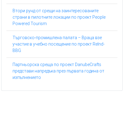
Втори рунд от срещи на заинтересованите
страни в пилотните локации по проект People
Powered Tourism
Търговско-промишлена палата – Враца взе
участие в учебно посещение по проект ReInd-
BBG
Партньорска среща по проект DanubeCrafts
представи напредъка през първата година от
изпълнението