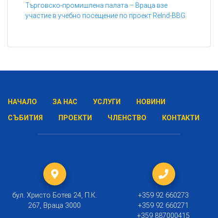
Търговско-промишлена палата – Враца взе
участие в учебно посещение по проект ReInd-BBG
НАЧАЛО
ЗА НАС
УСЛУГИ
НОВИНИ
СЪБИТИЯ
ПРОЕКТИ
ЧЛЕНСТВО
КОНТАКТИ
бул. Христо Ботев 24, П.К.
+359 92 660273
267, Враца 3000
+359 92 660271
+359 887000415