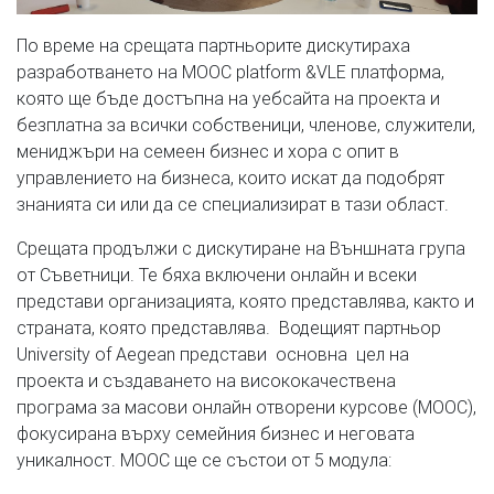
По време на срещата партньорите дискутираха
разработването на MOOC platform &VLE платформа,
която ще бъде достъпна на уебсайта на проекта и
безплатна за всички собственици, членове, служители,
мениджъри на семеен бизнес и хора с опит в
управлението на бизнеса, които искат да подобрят
знанията си или да се специализират в тази област.
Срещата продължи с дискутиране на Външната група
от Съветници. Те бяха включени онлайн и всеки
представи организацията, която представлява, както и
страната, която представлява. Водещият партньор
University of Aegean представи основна цел на
проекта и създаването на висококачествена
програма за масови онлайн отворени курсове (MOOC),
фокусирана върху семейния бизнес и неговата
уникалност. MOOC ще се състои от 5 модула: