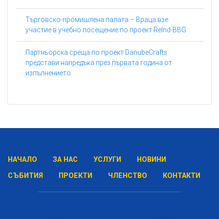
Търговско-промишлена палата – Враца взе
участие в учебно посещение по проект ReInd-BBG
Партньорска среща по проект DanubeCrafts
представи напредъка през първата година от
изпълнението
НАЧАЛО
ЗА НАС
УСЛУГИ
НОВИНИ
СЪБИТИЯ
ПРОЕКТИ
ЧЛЕНСТВО
КОНТАКТИ