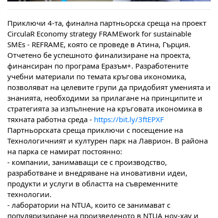
Приключи 4-та, финална партньорска среща на проект 
CirculaR Economy strategy FRAMEwork for sustainable 
SMEs - REFRAME, която се проведе в Атина, Гърция.
Отчетено бе успешното финализиране на проекта, 
финансиран по програма Еразъм+. Разработените 
учебни материали по темата кръгова икономика, 
позволяват на целевите групи да придобият уменията и 
знанията, необходими за прилагане на принципите и 
стратегията за изпълнение на кръговата икономика в 
тяхната работна среда - 
https://bit.ly/3ftEPXF
Партньорската среща приключи с посещение на 
Технологичният и културен парк на Лаврион. В района 
на парка се намират постоянно:
- компании, занимаващи се с производство, 
разработване и внедряване на иновативни идеи, 
продукти и услуги в областта на съвременните 
технологии.
- лаборатории на NTUA, които се занимават с 
популяризиране на произведеното в NTUA ноу-хау и 