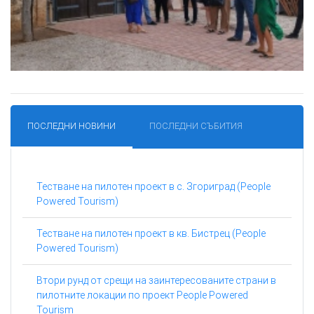
ПОСЛЕДНИ НОВИНИ
ПОСЛЕДНИ СЪБИТИЯ
Тестване на пилотен проект в с. Згориград (People
Powered Tourism)
Тестване на пилотен проект в кв. Бистрец (People
Powered Tourism)
Втори рунд от срещи на заинтересованите страни в
пилотните локации по проект People Powered
Tourism