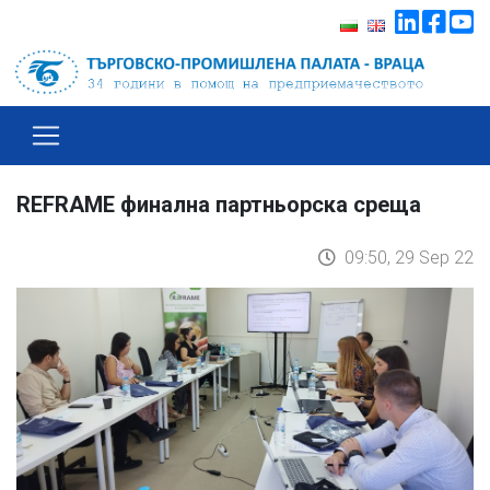
REFRAME финална партньорска среща
09:50, 29 Sep 22