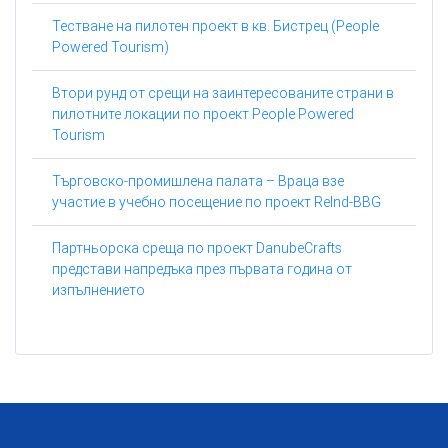
Тестване на пилотен проект в кв. Бистрец (People
Powered Tourism)
Втори рунд от срещи на заинтересованите страни в
пилотните локации по проект People Powered
Tourism
Търговско-промишлена палата – Враца взе
участие в учебно посещение по проект ReInd-BBG
Партньорска среща по проект DanubeCrafts
представи напредъка през първата година от
изпълнението