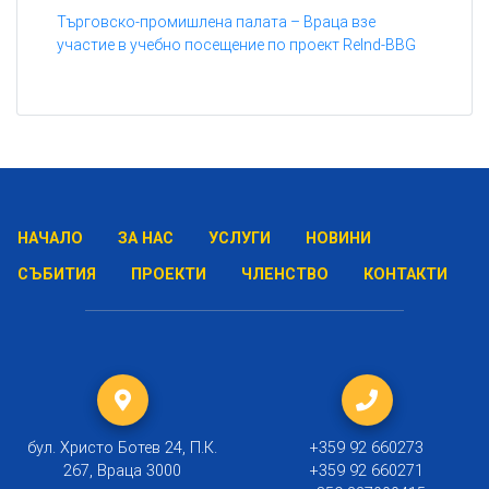
Търговско-промишлена палата – Враца взе
участие в учебно посещение по проект ReInd-BBG
НАЧАЛО
ЗА НАС
УСЛУГИ
НОВИНИ
СЪБИТИЯ
ПРОЕКТИ
ЧЛЕНСТВО
КОНТАКТИ
бул. Христо Ботев 24, П.К.
+359 92 660273
267, Враца 3000
+359 92 660271