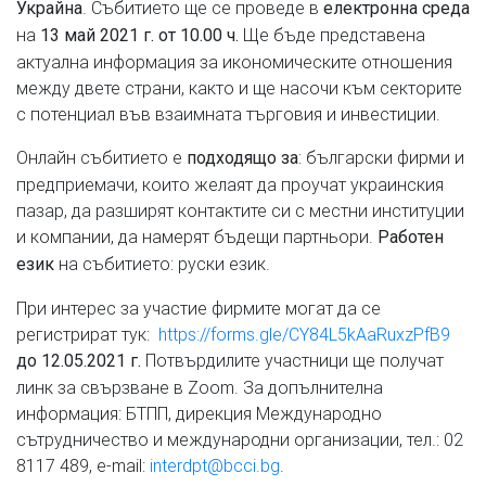
. Събитието ще се проведе в
Украйна
електронна среда
на
Ще бъде представена
13 май 2021 г. от 10.00 ч.
актуална информация за икономическите отношения
между двете страни, както и ще насочи към секторите
с потенциал във взаимната търговия и инвестиции.
Онлайн събитието е
: български фирми и
подходящо за
предприемачи, които желаят да проучат украинския
пазар, да разширят контактите си с местни институции
и компании, да намерят бъдещи партньори.
Работен
на събитието: руски език.
език
При интерес за участие фирмите могат да се
регистрират тук:
https://forms.gle/CY84L5kAaRuxzPfB9
Потвърдилите участници ще получат
до 12.05.2021 г.
линк за свързване в Zoom. За допълнителна
информация: БТПП, дирекция Международно
сътрудничество и международни организации, тел.: 02
8117 489, e-mail:
interdpt@bcci.bg
.