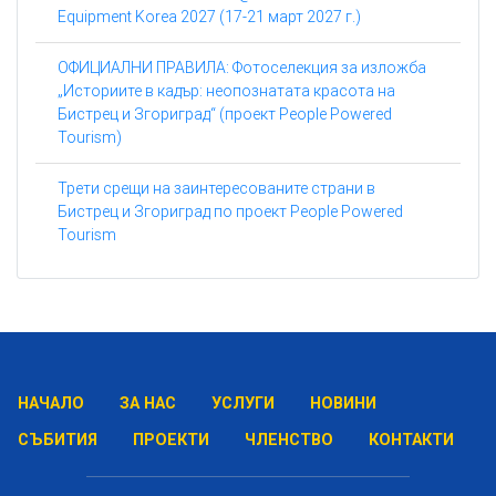
Equipment Korea 2027 (17-21 март 2027 г.)
ОФИЦИАЛНИ ПРАВИЛА: Фотоселекция за изложба
„Историите в кадър: неопознатата красота на
Бистрец и Згориград“ (проект People Powered
Tourism)
Трети срещи на заинтересованите страни в
Бистрец и Згориград по проект People Powered
Tourism
НАЧАЛО
ЗА НАС
УСЛУГИ
НОВИНИ
СЪБИТИЯ
ПРОЕКТИ
ЧЛЕНСТВО
КОНТАКТИ