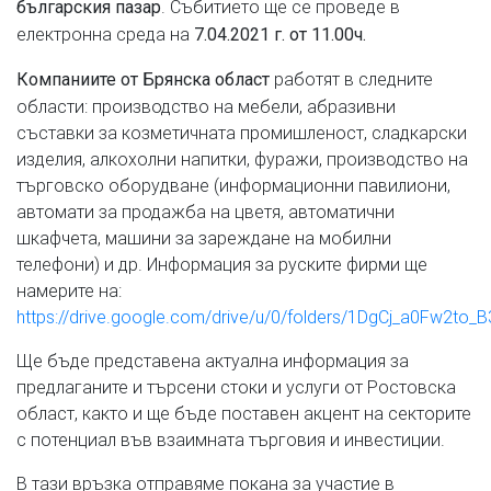
. Събитието ще се проведе в
българския пазар
електронна среда на
7.04.2021 г. от 11.00ч.
работят в следните
Компаниите от Брянска област
области: производство на мебели, абразивни
съставки за козметичната промишленост, сладкарски
изделия, алкохолни напитки, фуражи, производство на
търговско оборудване (информационни павилиони,
автомати за продажба на цветя, автоматични
шкафчета, машини за зареждане на мобилни
телефони) и др. Информация за руските фирми ще
намерите на:
https://drive.google.com/drive/u/0/folders/1DgCj_a0Fw2
Ще бъде представена актуална информация за
предлаганите и търсени стоки и услуги от Ростовска
област, както и ще бъде поставен акцент на секторите
с потенциал във взаимната търговия и инвестиции.
В тази връзка отправяме покана за участие в