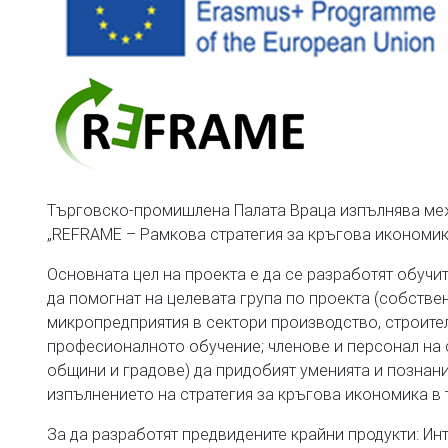
Търговско-промишлена Палата Враца изпълнява ме
„REFRAME – Рамкова стратегия за кръгова икономик
Основната цел на проекта е да се разработят обучи
да помогнат на целевата група по проекта (собствен
микропредприятия в сектори производство, строител
професионалното обучение; членове и персонал на с
общини и градове) да придобият уменията и познани
изпълнението на стратегия за кръгова икономика в 
За да разработят предвидените крайни продукти: Ин