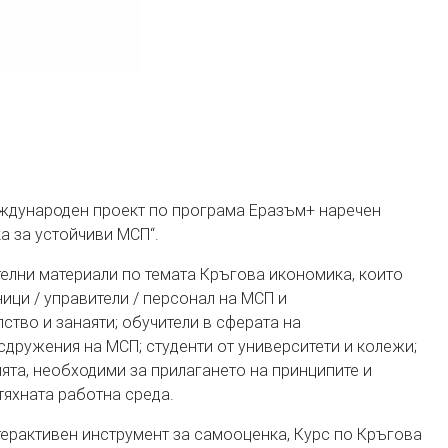
ждународен проект по програма Еразъм+ наречен
а за устойчиви МСП“.
телни материали по темата Кръгова икономика, които
ици / управители / персонал на МСП и
ство и занаяти; обучители в сферата на
дружения на МСП; студенти от университети и колежи;
ята, необходими за прилагането на принципите и
тяхната работна среда.
терактивен инструмент за самооценка, Курс по Кръгова