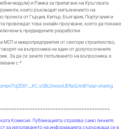
чебни модули) и Рамка за прилагане на Кръговата
рументи, които ръководят изпълнението на
о проекта от Гърция, Кипър, България, Португалия и
кта провеждат това онлайн проучване, което да покаже
включени в предвидените разработки.
 МСП и микропредприятия от сектори строителство,
тговорят на въпросника на един от долупосочените
зик. За да се зачете попълването на въпросника, е
лязани с *
mzmpn7UjZEB1_JrC_vQBLDwsxsUERpQ/edit?usp=sharing
===========================================
ската Комисия. Публикацията отразява само личните
ост за използването на информацията съдържаща се в