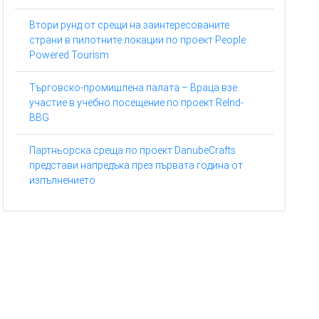
Втори рунд от срещи на заинтересованите
страни в пилотните локации по проект People
Powered Tourism
Търговско-промишлена палата – Враца взе
участие в учебно посещение по проект ReInd-
BBG
Партньорска среща по проект DanubeCrafts
представи напредъка през първата година от
изпълнението