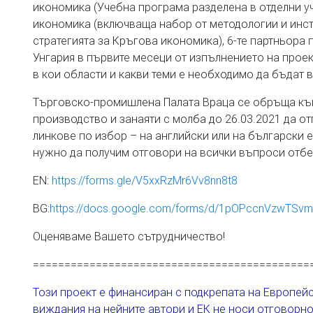
икономика (Учебна програма разделена в отделни у
икономика (включваща набор от методологии и инст
стратегията за Кръгова икономика), 6-те партньора п
Унгария в първите месеци от изпълнението на прое
в кои области и какви теми е необходимо да бъдат 
Търговско-промишлена Палата Враца се обръща към
производство и занаяти с молба до 26.03.2021 да о
линкове по избор – на английски или на български е
нужно да получим отговори на всички въпроси отбе
EN:
https://forms.gle/V5xxRzMr6Vv8nn8t8
BG:
https://docs.google.com/forms/d/1pOPccnVzwTSv
Оценяваме Вашето сътрудничество!
============================================
Този проект е финансиран с подкрепата на Европей
виждания на нейните автори и ЕК не носи отговорн