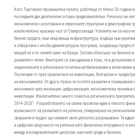
Като Търговско-промишлена палата, работеща от близо 30 години в
последните две десетилетия остава предизвикателна. Регионът ни н
икономическо изоставане и сериозните структурни и демографски пр
изключително красива част от Северозапада. Усилията ни са насоче
бизнес средата, към свързваща инфраструктура, водеща към укрепва
и обвързана с необходимите ресурси програма, създаваща предпоста
мащаб не е по силите само на Враца. Затова сблъсъкът на бизнеса
развитие е челен. Факторите са закодирани в това, че в допълнение
националната и регионална политика мобилизираме и включваме в т
Постигаме го чрез привличане на инвестиции, български и чуждестра
на икономиката. От друга страна се постига развитие и повишаване
икономика чрез иновации, цифровизация, икономическа промяна и 
инвестиции. Изключително много помогна регионалната приоритиз
2014-2020“. Разработването на силни проектни идеи и тяхното фина
възможност за развитието на региона, стимулиране на регионалния 
свършили и трудно ще намерят свое цялостно разрешаване. Те идват
и цифрова свързаност на региона като физическа изграденост и каче
между изследователските центрове, научните среди и бизнеса.