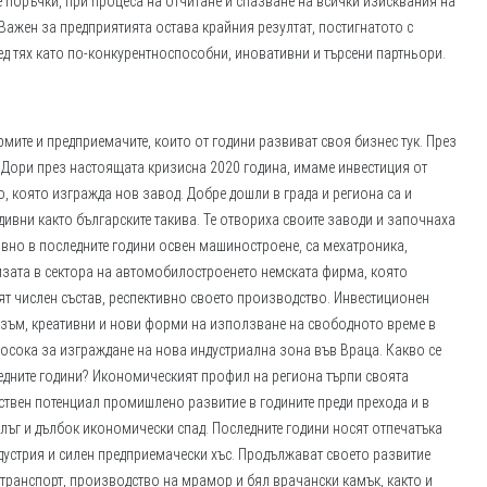
е поръчки, при процеса на отчитане и спазване на всички изисквания на
 Важен за предприятията остава крайния резултат, постигнатото с
д тях като по-конкурентноспособни, иновативни и търсени партньори.
рмите и предприемачите, които от години развиват своя бизнес тук. През
 Дори през настоящата кризисна 2020 година, имаме инвестиция от
, която изгражда нов завод. Добре дошли в града и региона са и
дивни както българските такива. Те отвориха своите заводи и започнаха
овно в последните години освен машиностроене, са мехатроника,
изата в сектора на автомобилостроенето немската фирма, която
ят числен състав, респективно своето производство. Инвестиционен
изъм, креативни и нови форми на използване на свободното време в
посока за изграждане на нова индустриална зона във Враца. Какво се
едните години? Икономическият профил на региона търпи своята
ствен потенциал промишлено развитие в годините преди прехода и в
ълъг и дълбок икономически спад. Последните години носят отпечатъка
дустрия и силен предприемачески хъс. Продължават своето развитие
транспорт, производство на мрамор и бял врачански камък, както и