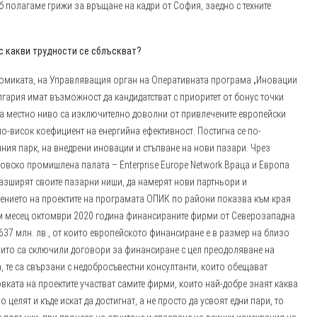
б полагаме грижи за връщане на кадри от София, заедно с техните
с какви трудности се сблъскват?
номиката, на Управляващия орган на Оперативната програма „Иновации
гария имат възможност да кандидатстват с приоритет от бонус точки
а местно ниво са изключително доволни от привлечените европейски
по-висок коефициент на енергийна ефективност. Постигна се по-
ия парк, на внедрени иновации и стъпване на нови пазари. Чрез
рговско промишлена палата – Enterprise Europe Network Враца и Европа
азширят своите пазарни ниши, да намерят нови партньори и
елението на проектите на програмата ОПИК по райони показва към края
Към месец октомври 2020 година финансираните фирми от Северозападна
637 млн. лв., от които европейското финансиране е в размер на близо
които са сключили договори за финансиране с цел преодоляване на
, те са свързани с недобросъвестни консултанти, които обещават
овката на проектите участват самите фирми, които най-добре знаят каква
целят и къде искат да достигнат, а не просто да усвоят едни пари, то