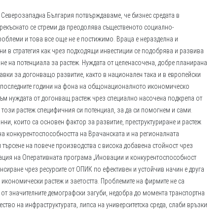
 Северозападна България потвърждаваме, че бизнес средата в
епрекъснато се стреми да преодолява същественото социално-
облеми и това все още не е постижимо. Враца е неразделна и
ни в стратегия как чрез подходящи инвестиции се подобрява и развива
не на потенциала за растеж. Нуждата от целенасочена, добре планирана
вки за догонващо развитие, както в национален така и в европейски
 в последните години на фона на общонационалното икономическо
 към нуждата от догонващ растеж чрез специално насочена подкрепа от
ози растеж специфичния си потенциал, за да си помогнем и сами.
нни, които са основен фактор за развитие, преструктуриране и растеж
 на конкурентоспособността на Врачанската и на регионалната
търсене на повече производства с висока добавена стойност чрез
ация на Оперативната програма „Иновации и конкурентоспособност
нсиране чрез ресурсите от ОПИК по ефективен и устойчив начин е друга
икономически растеж и заетостта. Проблемите на фирмите не са
 от значителните демографски загуби, недобра до момента транспортна
ство на инфраструктурата, липса на университетска среда, слаби връзки