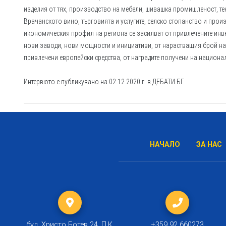
изделия от тях, производство на мебели, шивашка промишленост, те
Врачанското вино, търговията и услугите, селско стопанство и прои
икономическия профил на региона се засилват от привлечените инв
нови заводи, нови мощности и инициативи, от нарастващия брой на
привлечени европейски средства, от наградите получени на национа
Интервюто е публикувано на 02.12.2020 г. в ДЕБАТИ.БГ
НАЧАЛО
ЗА НАС
бул. Христо Ботев 24, П.К.
+359 92 660273