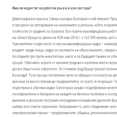
Има ли недостиг на работна ръка и в кои сектори?
Демографската криза в Северозападна България е най-тежката. Пр
и процесът на застаряване на населението в региона, който е характ
стойности от средните за страната. Все повече квалифицирана работ
на област Враца по данни на НСИ към 2018 г. е 162 549 жители, като
Чувствителен е недостигът от висококвалифицирани кадри – инжене
владеят чужди езици, кадри за системата на образованието, лекари 
последните три групи инвеститори, както и за бъдещите такива се об
процес. Обичайно хората от малките градове и населени места пътуват
досега беше точно обратното. От големия град Враца тръгват колони
Козлодуй. Този процес постепенно вече се обръща и посоката на авт
врачани са много близки до предприятията, от които те се връщат. Т
подготвени и обучени кадри. Безспорна нужда е подобряване качест
последователна и базирана на нуждите на бизнеса политика в после
държави и донорски програми изградихме и въведохме дуалната фор
набира все повече паралелки. Направихме го, като обединихме чре
заинтересовани страни – предприемачите, община, регионални власт