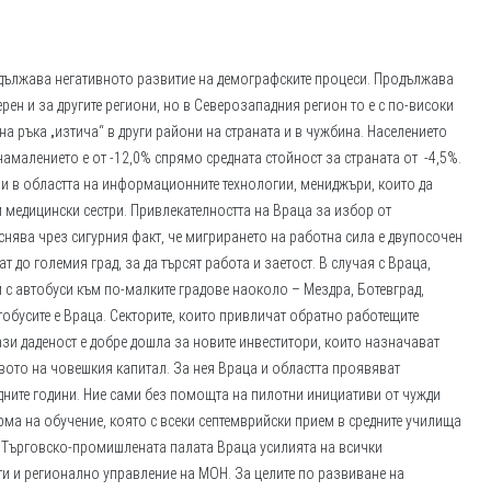
одължава негативното развитие на демографските процеси. Продължава
ерен и за другите региони, но в Северозападния регион то е с по-високи
на ръка „изтича“ в други райони на страната и в чужбина. Населението
 намалението е от -12,0% спрямо средната стойност за страната от -4,5%.
ри в областта на информационните технологии, мениджъри, които да
и медицински сестри. Привлекателността на Враца за избор от
яснява чрез сигурния факт, че мигрирането на работна сила е двупосочен
 до големия град, за да търсят работа и заетост. В случая с Враца,
 с автобуси към по-малките градове наоколо – Мездра, Ботевград,
обусите е Враца. Секторите, които привличат обратно работещите
ази даденост е добре дошла за новите инвеститори, които назначават
вото на човешкия капитал. За нея Враца и областта проявяват
дните години. Ние сами без помощта на пилотни инициативи от чужди
ма на обучение, която с всеки септемврийски прием в средните училища
з Търговско-промишлената палата Враца усилията на всички
и и регионално управление на МОН. За целите по развиване на