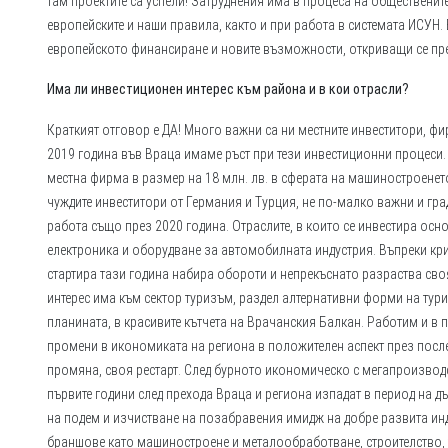
там проектите са успели! Затруднения има в процеса на общественит
европейските и наши правила, както и при работа в системата ИСУН.
европейското финансиране и новите възможности, откриващи се пре
Има ли инвестиционен интерес към района и в кои отрасли?
Краткият отговор е ДА! Много важни са ни местните инвеститори, фи
2019 година във Враца имаме ръст при тези инвестиционни процеси.
местна фирма в размер на 18 млн. лв. в сферата на машиностроенето
чуждите инвеститори от Германия и Турция, не по-малко важни и гра
работа също през 2020 година. Отраслите, в които се инвестира осн
електроника и оборудване за автомобилната индустрия. Въпреки кр
стартира тази година набира обороти и непрекъснато разраства сво
интерес има към сектор туризъм, раздел алтернативни форми на тур
планината, в красивите кътчета на Врачанския Балкан. Работим и в 
промени в икономиката на региона в положителен аспект през посл
промяна, своя рестарт. След бурното икономическо с мегапроизвод
първите години след прехода Враца и региона изпадат в период на д
на подем и изчистване на позабравения имидж на добре развита ин
браншове като машиностроене и металообработване, строителство, 