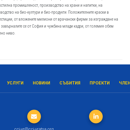
кстилна промишленост, производство на храни и напитки, на
зводство на био-култури и био-продукти. Положителните краски в
естиции, от вложените милиони от врачански фирми за изграждане на
 завърналите се от София и чужбина млади кадри, от големия обем
лно ниво.
УСЛУГИ
НОВИНИ
СЪБИТИЯ
ПРОЕКТИ
ЧЛЕ
cci-vr@cci-vratsa.org