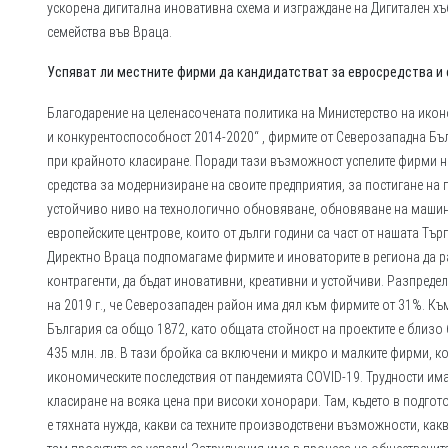
ускорена дигитална иновативна схема и изграждане на Дигитален хъ
семейства във Враца.
Успяват ли местните фирми да кандидатстват за евросредства и 
Благодарение на целенасочената политика на Министерство на ико
и конкурентоспособност 2014-2020“ , фирмите от Северозападна Бъл
при крайното класиране. Поради тази възможност успелите фирми н
средства за модернизиране на своите предприятия, за постигане на 
устойчиво ниво на технологично обновяване, обновяване на машинн
европейските центрове, които от дълги години са част от нашата Тъ
Директно Враца подпомагаме фирмите и иноваторите в региона да р
контрагенти, да бъдат иновативни, креативни и устойчиви. Разпред
на 2019 г., че Северозападен район има дял към фирмите от 31%. 
България са общо 1872, като общата стойност на проектите е близо 
435 млн. лв. В тази бройка са включени и микро и малките фирми, 
икономическите последствия от пандемията COVID-19. Трудности има
класиране на всяка цена при високи хонорари. Там, където в подгот
е тяхната нужда, какви са техните производствени възможности, какво 