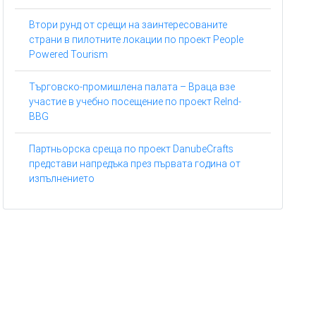
Втори рунд от срещи на заинтересованите
страни в пилотните локации по проект People
Powered Tourism
Търговско-промишлена палата – Враца взе
участие в учебно посещение по проект ReInd-
BBG
Партньорска среща по проект DanubeCrafts
представи напредъка през първата година от
изпълнението