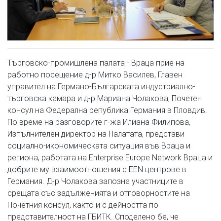
Търговско-промишлена палата - Враца прие на
работно посещение д-р Митко Василев, Главен
управител на Германо-Българската индустриално-
търговска камара и д-р Мариана Чолакова, Почетен
консул на Федерална република Германия в Пловдив.
По време на разговорите г-жа Илиана Филипова,
Изпълнителен директор на Палатата, представи
социално-икономическата ситуация във Враца и
региона, работата на Enterprise Europe Network Враца и
добрите му взаимоотношения с EEN центрове в
Германия. Д-р Чолакова запозна участниците в
срещата със задълженията и отговорностите на
Почетния консул, както и с дейността по
представителност на ГБИТК. Споделено бе, че