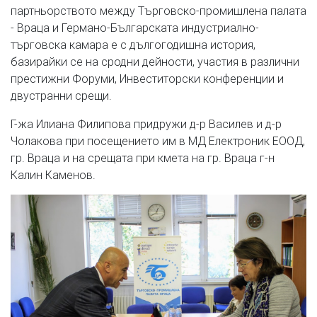
партньорството между Търговско-промишлена палата
- Враца и Германо-Българската индустриално-
търговска камара е с дългогодишна история,
базирайки се на сродни дейности, участия в различни
престижни Форуми, Инвеститорски конференции и
двустранни срещи.
Г-жа Илиана Филипова придружи д-р Василев и д-р
Чолакова при посещението им в МД Електроник ЕООД,
гр. Враца и на срещата при кмета на гр. Враца г-н
Калин Каменов.