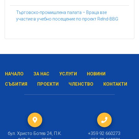
Търговско-промишлена палата – Враца взе
участие в учебно посещение по проект ReInd-BBG
НАЧАЛО
ЗА НАС
УСЛУГИ
НОВИНИ
СЪБИТИЯ
ПРОЕКТИ
ЧЛЕНСТВО
КОНТАКТИ
бул. Христо Ботев 24, П.К.
+359 92 660273