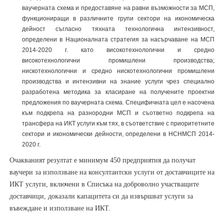
ваучерната схема и предоставяне на равни възможности за МСП,
функциониращи в различните групи сектори на икономическа
дейност съгласно тяхната технологична интензивност,
определени в Националната стратегия за насърчаване на МСП
2014-2020 г. като високотехнологични и средно
високотехнологични промишлени производства;
нискотехнологични и средно нискотехнологични промишлени
производства и интензивни на знание услуги чрез специално
разработена методика за класиране на получените проектни
предложения по ваучерната схема. Специфичната цел е насочена
към подкрепа на разнородни МСП и съответно подкрепа на
трансфера на ИКТ услуги към тях, в съответствие с приоритетните
сектори и икономически дейности, определени в НСНМСП 2014-
2020 г.
Очакваният резултат е минимум 450 предприятия да получат
ваучери за използване на консултантски услуги от доставчиците на
ИКТ услуги, включени в Списъка на доброволно участващите
доставчици, доказали капацитета си да извършват услуги за
въвеждане и използване на ИКТ.