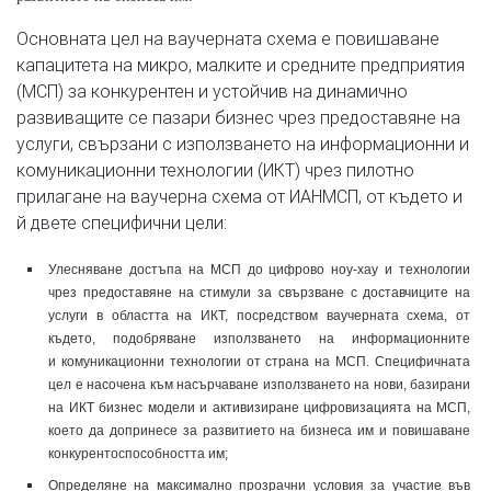
Основната цел на ваучерната схема е повишаване
капацитета на микро, малките и средните предприятия
(МСП) за конкурентен и устойчив на динамично
развиващите се пазари бизнес чрез предоставяне на
услуги, свързани с използването на информационни и
комуникационни технологии (ИКТ) чрез пилотно
прилагане на ваучерна схема от ИАНМСП, от където и
й двете специфични цели:
Улесняване достъпа на МСП до цифрово ноу-хау и технологии
чрез предоставяне на стимули за свързване с доставчиците на
услуги в областта на ИКТ, посредством ваучерната схема, от
където, подобряване използването на информационните
и комуникационни технологии от страна на МСП. Специфичната
цел е насочена към насърчаване използването на нови, базирани
на ИКТ бизнес модели и активизиране цифровизацията на МСП,
което да допринесе за развитието на бизнеса им и повишаване
конкурентоспособността им;
Определяне на максимално прозрачни условия за участие във