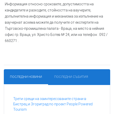
Информация относно сроковете, допустимостта на
кандидатите и разходите, стойността на ваучерите,
допълнителна информация и механизма за изпълнение на
ваучернат асхема можете да получите от експертите на
Търговско-промишлена палата - Враца, на място в нейния
офис гр. Враца, ул. Христо Ботев № 24, или на телефон : 092 /
660271 .
ПОСЛЕДНИ НОВИНИ
ПОСЛЕДНИ СЪБИТИЯ
Трети срещи на заинтересованите страни в
Бистрец и Згориград по проект People Powered
Tourism