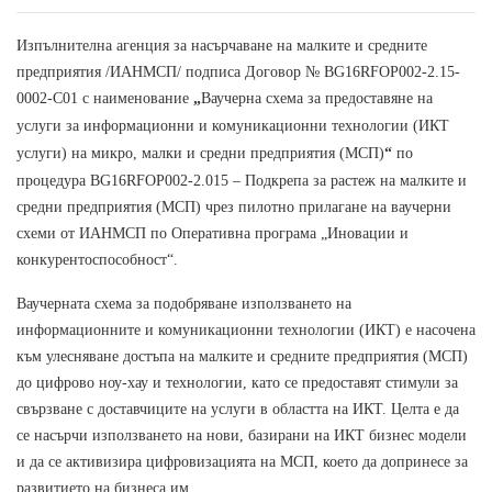
Изпълнителна агенция за насърчаване на малките и средните
предприятия /ИАНМСП/ подписа Договор № BG16RFOP002-2.15-
0002-C01 с наименование
„
Ваучерна схема за предоставяне на
услуги за информационни и комуникационни технологии (ИКТ
услуги) на микро, малки и средни предприятия (МСП)
“
по
процедура BG16RFOP002-2.015 – Подкрепа за растеж на малките и
средни предприятия (МСП) чрез пилотно прилагане на ваучерни
схеми от ИАНМСП по Оперативна програма „Иновации и
конкурентоспособност“.
Ваучерната схема за подобряване използването на
информационните и комуникационни технологии (ИКТ) е насочена
към улесняване достъпа на малките и средните предприятия (МСП)
до цифрово ноу-хау и технологии, като се предоставят стимули за
свързване с доставчиците на услуги в областта на ИКТ. Целта е да
се насърчи използването на нови, базирани на ИКТ бизнес модели
и да се активизира цифровизацията на МСП, което да допринесе за
развитието на бизнеса им.