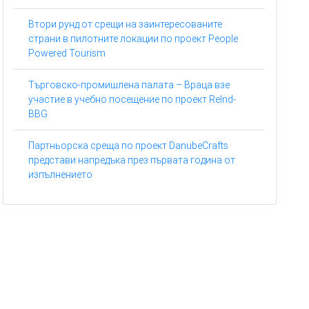
Втори рунд от срещи на заинтересованите
страни в пилотните локации по проект People
Powered Tourism
Търговско-промишлена палата – Враца взе
участие в учебно посещение по проект ReInd-
BBG
Партньорска среща по проект DanubeCrafts
представи напредъка през първата година от
изпълнението