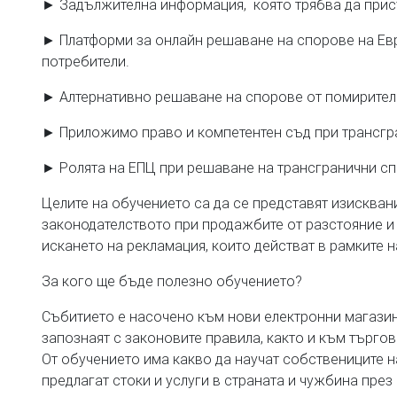
► Задължителна информация, която трябва да присъ
► Платформи за онлайн решаване на спорове на Ев
потребители.
► Алтернативно решаване на спорове от помирител
► Приложимо право и компетентен съд при трансгр
► Ролята на ЕПЦ при решаване на трансгранични сп
Целите на обучението са да се представят изисква
законодателството при продажбите от разстояние и 
искането на рекламация, които действат в рамките 
За кого ще бъде полезно обучението?
Събитието е насочено към нови електронни магазин
запознаят с законовите правила, както и към търгов
От обучението има какво да научат собствениците н
предлагат стоки и услуги в страната и чужбина през