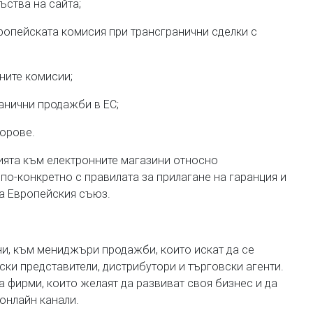
ства на сайта;
ропейската комисия при трансгранични сделки с
ните комисии;
анични продажби в ЕС;
орове.
нията към електронните магазини относно
по-конкретно с правилата за прилагане на гаранция и
на Европейския съюз.
и, към мениджъри продажби, които искат да се
ски представители, дистрибутори и търговски агенти.
а фирми, които желаят да развиват своя бизнес и да
 онлайн канали.