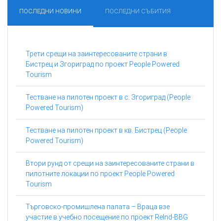
ПОСЛЕДНИ НОВИНИ
ПОСЛЕДНИ СЪБИТИЯ
Трети срещи на заинтересованите страни в
Бистрец и Згориград по проект People Powered
Tourism
Тестване на пилотен проект в с. Згориград (People
Powered Tourism)
Тестване на пилотен проект в кв. Бистрец (People
Powered Tourism)
Втори рунд от срещи на заинтересованите страни в
пилотните локации по проект People Powered
Tourism
Търговско-промишлена палата – Враца взе
участие в учебно посещение по проект ReInd-BBG