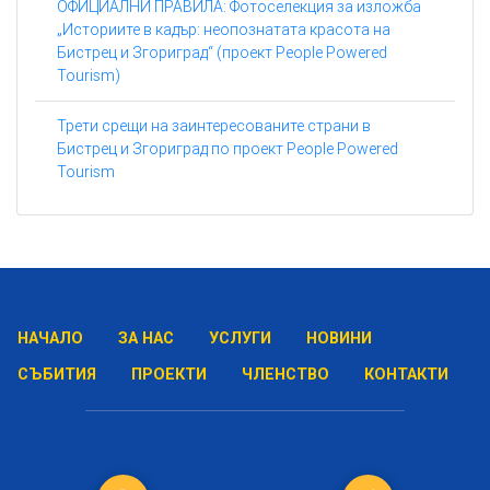
ОФИЦИАЛНИ ПРАВИЛА: Фотоселекция за изложба
„Историите в кадър: неопознатата красота на
Бистрец и Згориград“ (проект People Powered
Tourism)
Трети срещи на заинтересованите страни в
Бистрец и Згориград по проект People Powered
Tourism
НАЧАЛО
ЗА НАС
УСЛУГИ
НОВИНИ
СЪБИТИЯ
ПРОЕКТИ
ЧЛЕНСТВО
КОНТАКТИ