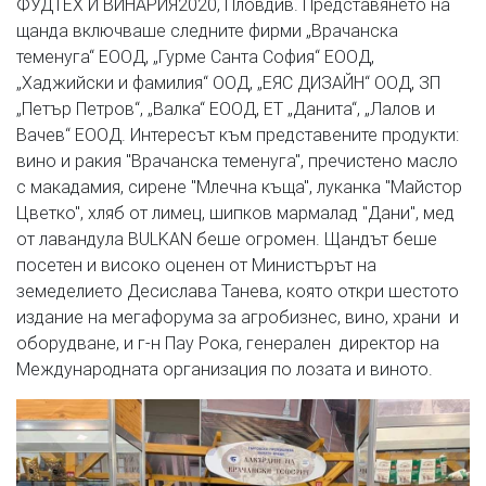
ФУДТЕХ И ВИНАРИЯ2020, Пловдив. Представянето на
щанда включваше следните фирми „Врачанска
теменуга“ ЕООД, „Гурме Санта София“ ЕООД,
„Хаджийски и фамилия“ ООД, „ЕЯС ДИЗАЙН“ ООД, ЗП
„Петър Петров“, „Валка“ ЕООД, ЕТ „Данита“, „Лалов и
Вачев“ ЕООД. Интересът към представените продукти:
вино и ракия "Врачанска теменуга", пречистено масло
с макадамия, сирене "Млечна къща", луканка "Майстор
Цветко", хляб от лимец, шипков мармалад "Дани", мед
от лавандула BULKAN беше огромен. Щандът беше
посетен и високо оценен от Министърът на
земеделието Десислава Танева, която откри шестото
издание на мегафорума за агробизнес, вино, храни и
оборудване, и г-н Пау Рока, генерален директор на
Международната организация по лозата и виното.