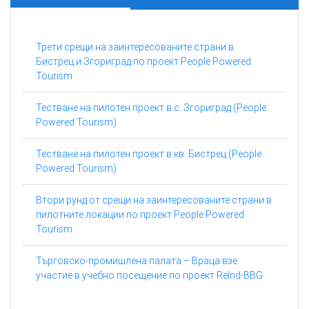
Трети срещи на заинтересованите страни в
Бистрец и Згориград по проект People Powered
Tourism
Тестване на пилотен проект в с. Згориград (People
Powered Tourism)
Тестване на пилотен проект в кв. Бистрец (People
Powered Tourism)
Втори рунд от срещи на заинтересованите страни в
пилотните локации по проект People Powered
Tourism
Търговско-промишлена палата – Враца взе
участие в учебно посещение по проект ReInd-BBG