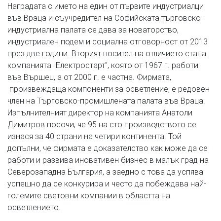
Наградата с името на един от първите индустриалци
във Враца и съучредител на Софийската търговско-
индустриална палата се дава за новаторство,
индустриален подем и социална отговорност от 2013
през две години. Вторият носител на отличието стана
компанията "Електростарт", която от 1967 г. работи
във Вършец, а от 2000 г. е частна. Фирмата,
произвеждаща компоненти за осветление, е редовен
член на Търговско-промишлената палата във Враца.
Изпълнителният директор на компанията Анатоли
Димитров посочи, че 95 на сто производството се
изнася за 40 страни на четири континента. Той
допълни, че фирмата е доказателство как може да се
работи и развива иновативен бизнес в малък град на
Северозападна България, а заедно с това да успява
успешно да се конкурира и често да побеждава най-
големите световни компании в областта на
осветлението.