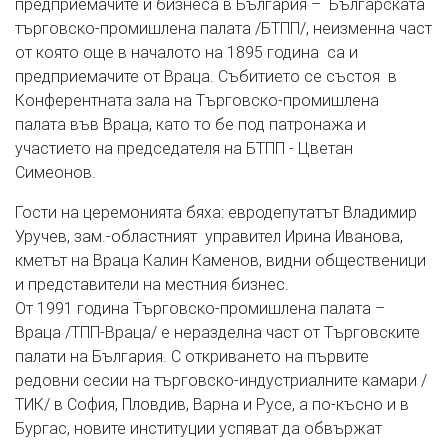
предприемачите и бизнеса в България – Българската
търговско-промишлена палата /БТПП/, неизменна част
от която още в началото на 1895 година са и
предприемачите от Враца. Събитието се състоя в
Конферентната зала на Търговско-промишлена
палата във Враца, като то бе под патронажа и
участието на председателя на БТПП - Цветан
Симеонов.
Гости на церемонията бяха: евродепутатът Владимир
Уручев, зам.-областният управител Ирина Иванова,
кметът на Враца Калин Каменов, видни общественици
и представители на местния бизнес.
От 1991 година Търговско-промишлена палата –
Враца /ТПП-Враца/ е неразделна част от Търговските
палати на България. С откриването на първите
редовни сесии на търговско-индустриалните камари /
ТИК/ в София, Пловдив, Варна и Русе, а по-късно и в
Бургас, новите институции успяват да обвържат