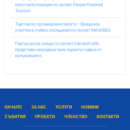
пилотните локации по проект People Powered
Tourism
Търговско-промишлена палата – Враца взе
участие в учебно посещение по проект ReInd-BBG
Партньорска среща по проект DanubeCrafts
представи напредъка през първата година от
изпълнението
НАЧАЛО
ЗА НАС
УСЛУГИ
НОВИНИ
СЪБИТИЯ
ПРОЕКТИ
ЧЛЕНСТВО
КОНТАКТИ