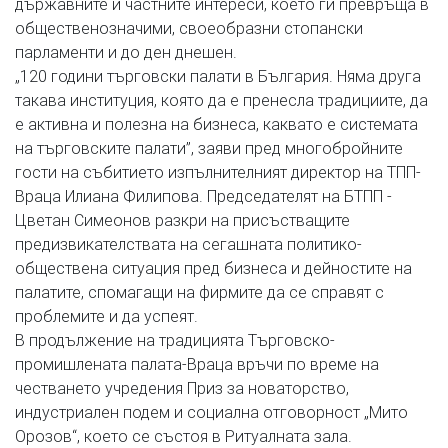
държавните и частните интереси, което ги превръща в
общественозначими, своеобразни стопански
парламенти и до ден днешен.
„120 години търговски палати в България. Няма друга
такава институция, която да е пренесла традициите, да
е активна и полезна на бизнеса, каквато е системата
на търговските палати”, заяви пред многобройните
гости на събитието изпълнителният директор на ТПП-
Враца Илиана Филипова. Председателят на БТПП -
Цветан Симеонов разкри на присъстващите
предизвикателствата на сегашната политико-
обществена ситуация пред бизнеса и дейностите на
палатите, спомагащи на фирмите да се справят с
проблемите и да успеят.
В продължение на традицията Търговско-
промишлената палата-Враца връчи по време на
честването учредения Приз за новаторство,
индустриален подем и социална отговорност „Мито
Орозов“, което се състоя в Ритуалната зала.