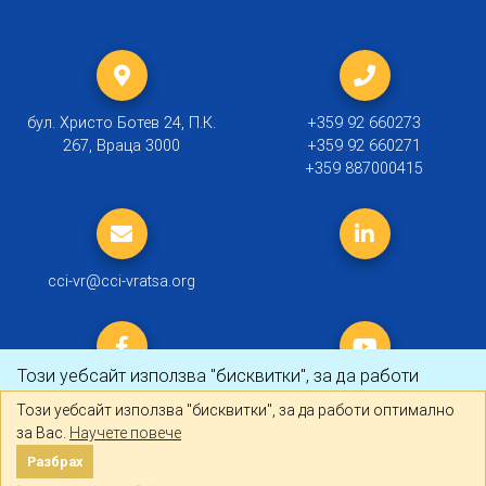
бул. Христо Ботев 24, П.К.
+359 92 660273
267, Враца 3000
+359 92 660271
+359 887000415
cci-vr@cci-vratsa.org
Този уебсайт използва "бисквитки", за да работи
оптимално за Вас.
Научете повече
Този уебсайт използва "бисквитки", за да работи оптимално
за Вас.
Научете повече
© 2019 ТПП Враца |
Политика за личните данни
Разбрах
Разбрах
Created by
DREAMmedia Creative Studio